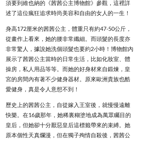
須要到維也納的《茜茜公主博物館》參觀，這裡詳
述了這位瘋狂追求時尚美容和自由的女人的一生！
身高172厘米的茜茜公主，體重只有約47-50公斤，
從畫作上看來，她的腰非常纖細。而頭髮的長度亦
非常驚人，據說她洗個頭髮也要約2小時！博物館內
展示了茜茜公主當時的日常生活，比如化妝室、體
操房，私人用品等等。而她的好身材來自鍛煉，皇
宮的房間內有著不少健身器材。原來歐洲貴族也酷
愛健身，真是令人意想不到！
歷史上的茜茜公主，自從嫁入王室後，就慢慢遠離
快樂。在16歲那年，她稀裏糊塗地成為萬眾矚目的
皇后，但她卻十分厭惡皇后這標籤帶來的束縛。她
原本個性天真爛漫，但在獨子殉情自殺後，茜茜公