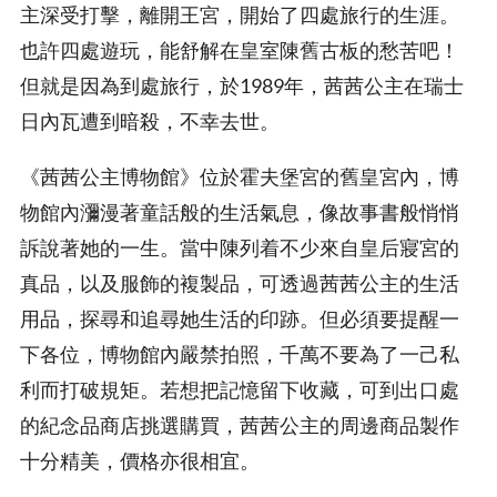
主深受打擊，離開王宮，開始了四處旅行的生涯。
也許四處遊玩，能舒解在皇室陳舊古板的愁苦吧！
但就是因為到處旅行，於1989年，茜茜公主在瑞士
日內瓦遭到暗殺，不幸去世。
《茜茜公主博物館》位於霍夫堡宮的舊皇宮內，博
物館內瀰漫著童話般的生活氣息，像故事書般悄悄
訴說著她的一生。當中陳列着不少來自皇后寢宮的
真品，以及服飾的複製品，可透過茜茜公主的生活
用品，探尋和追尋她生活的印跡。但必須要提醒一
下各位，博物館內嚴禁拍照，千萬不要為了一己私
利而打破規矩。若想把記憶留下收藏，可到出口處
的紀念品商店挑選購買，茜茜公主的周邊商品製作
十分精美，價格亦很相宜。