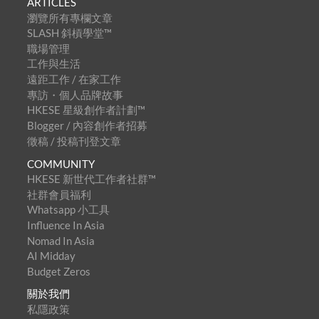
ARTICLES
瀏覽所有專欄文章
SLASH 斜槓學堂™
職場管理
工作與生活
遠距工作 / 在家工作
專訪・個人品牌故事
HKESE 星級創作者計劃™
Blogger / 內容創作者招募
徵稿 / 投稿刊登文章
COMMUNITY
HKESE 新世代工作者社群™
社群會員福利
Whatsapp 小工具
Influence In Asia
Nomad In Asia
AI Midday
Budget Zeros
關於我們
私隱政策