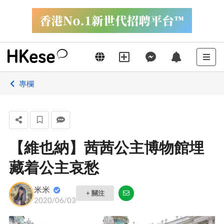
專欄
【維也納】茜茜公主博物館埋
藏着公主哀愁
米米
+ 關注
2020/06/03