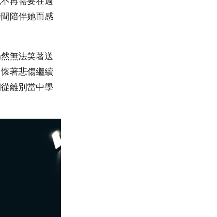
也不再需要在週
時間陪伴她而感
仍然無法笑著送
自懷著悲傷繼續
們從離別當中學