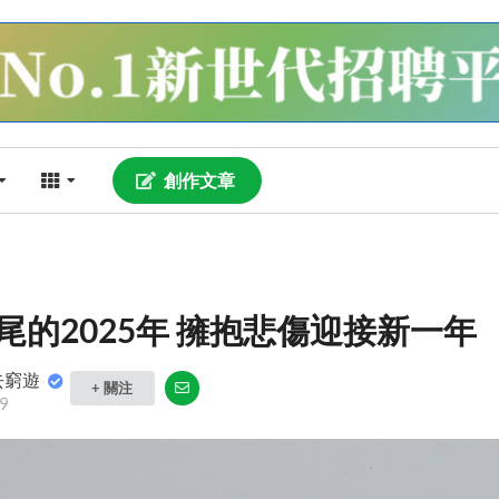
創作文章
尾的2025年 擁抱悲傷迎接新一年
去窮遊
+ 關注
9