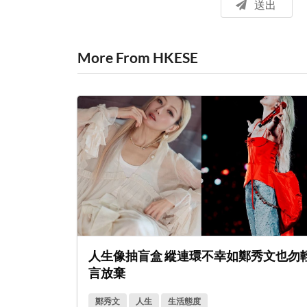
送出
More From HKESE
人生像抽盲盒 縱連環不幸如鄭秀文也勿
言放棄
鄭秀文
人生
生活態度