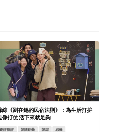
韓綜《劉在錫的民宿法則》：為生活打拚
也像打仗 活下來就足夠
劇評影評
韓國綜藝
韓綜
綜藝