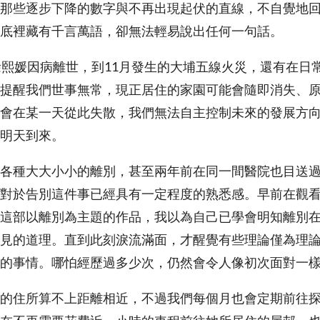
那些逐步下降的數字與不再出現起伏的直線，不自覺地
底裡藏有千言萬語，卻無法輕易說出任何一句話。
徐熙媛因病離世，到11月發生的大埔五線火災，還有在日
提醒我們世事無常，現正居住的家園可能會隨即消失、
會在某一天從此失散，我們無法自主控制未來的發展方
明天到來。
各種大大小小的離別，甚至兩年前在同一間醫院也目送
對於告別這件事已經具有一定程度的熟悉感。早前在觀
這部以離別為主題的作品，我以為自己已學會明知離別
見的道理。直到此刻淚流滿面，才醒覺有些理論僅為理
的事情。哪怕經歷過多少次，仍然會令人像初次面對一
的住所算不上距離相近，不過我們每個月也會定期前往