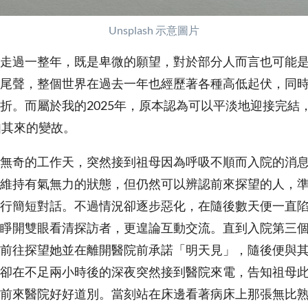
Unsplash 示意圖片
走過一整年，既是卑微的願望，對於部分人而言也可能是奢
尾聲，整個世界在過去一年也經歷著各種高低起伏，同
折。而屬於我的2025年，原本認為可以平淡地迎接完結
如其來的變故。
無奇的工作天，突然接到祖母因為呼吸不順而入院的消
維持有氣無力的狀態，但仍然可以辨認前來探望的人，
行簡短對話。不過情況卻逐步惡化，在隨後數天便一直
睜開雙眼看清探訪者，更遑論互動交流。直到入院第三
前往探望她並在離開醫院前承諾「明天見」，隨後便與
卻在不足兩小時後的深夜突然接到醫院來電，告知祖母
前來醫院好好道別。當刻站在床邊看著病床上那張無比