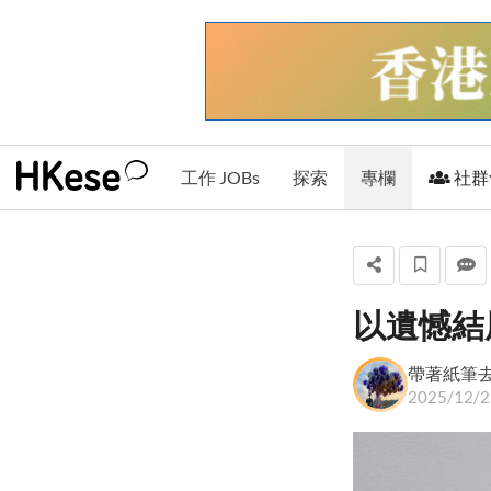
工作 JOBs
探索
專欄
社群
以遺憾結
帶著紙筆去窮遊
帶著紙筆
2025/12/2
+ 關注