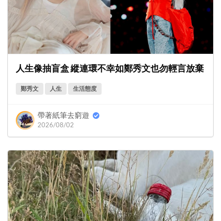
人生像抽盲盒 縱連環不幸如鄭秀文也勿輕言放棄
鄭秀文
人生
生活態度
帶著紙筆去窮遊
2026/08/02