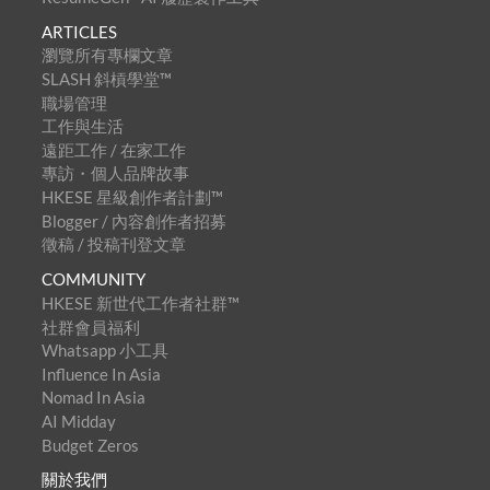
ARTICLES
瀏覽所有專欄文章
SLASH 斜槓學堂™
職場管理
工作與生活
遠距工作 / 在家工作
專訪・個人品牌故事
HKESE 星級創作者計劃™
Blogger / 內容創作者招募
徵稿 / 投稿刊登文章
COMMUNITY
HKESE 新世代工作者社群™
社群會員福利
Whatsapp 小工具
Influence In Asia
Nomad In Asia
AI Midday
Budget Zeros
關於我們