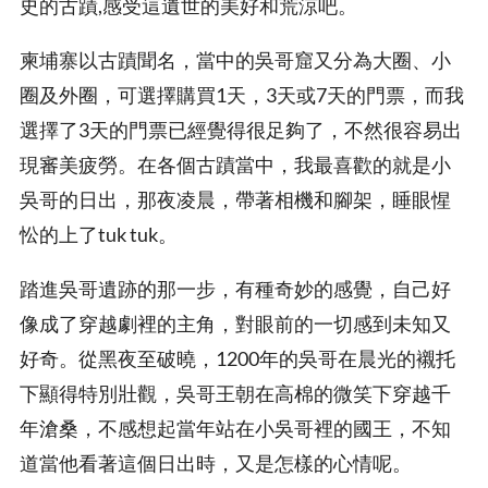
史的古蹟,感受這遺世的美好和荒涼吧。
柬埔寨以古蹟聞名，當中的吳哥窟又分為大圈、小
圈及外圈，可選擇購買1天，3天或7天的門票，而我
選擇了3天的門票已經覺得很足夠了，不然很容易出
現審美疲勞。在各個古蹟當中，我最喜歡的就是小
吳哥的日出，那夜凌晨，帶著相機和腳架，睡眼惺
忪的上了tuk tuk。
踏進吳哥遺跡的那一步，有種奇妙的感覺，自己好
像成了穿越劇裡的主角，對眼前的一切感到未知又
好奇。從黑夜至破曉，1200年的吳哥在晨光的襯托
下顯得特別壯觀，吳哥王朝在高棉的微笑下穿越千
年滄桑，不感想起當年站在小吳哥裡的國王，不知
道當他看著這個日出時，又是怎樣的心情呢。