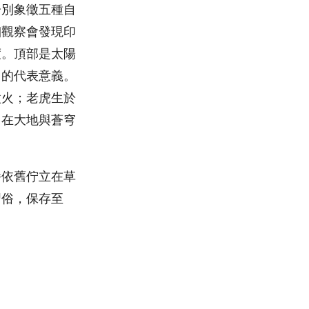
分別象徵五種自
細觀察會發現印
度。頂部是太陽
己的代表意義。
徵火；老虎生於
，在大地與蒼穹
幡依舊佇立在草
習俗，保存至