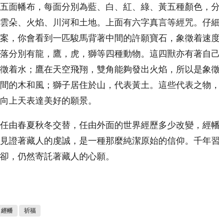
五面幡布，每面分別為藍、白、紅、綠、黃五種顏色，
雲朵、火焰、川河和土地。上面有六字真言等經咒。仔
案，你會看到一匹駿馬背著中間的許願寶石，象徵着速
落分別有龍，鷹，虎，獅等四種動物。這四獸亦有著自
徵着水；鷹在天空飛翔，雙角能夠發出火焰，所以是象
間的木和風；獅子居住於山，代表黃土。這些代表之物
向上天表達美好的願景。
任由春夏秋冬交替，任由外面的世界經歷多少改變，經
見證著藏人的虔誠，是一種那麼純潔原始的信仰。千年
卻，仍然寄託著藏人的心願。
經幡
祈福