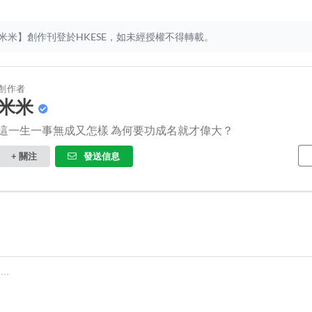
米米】創作刊登於HKESE，如未經授權不得轉載。
創作者
米米
這一生一事無成又怎樣 為何要功成名就才偉大？
+ 關注
發送信息