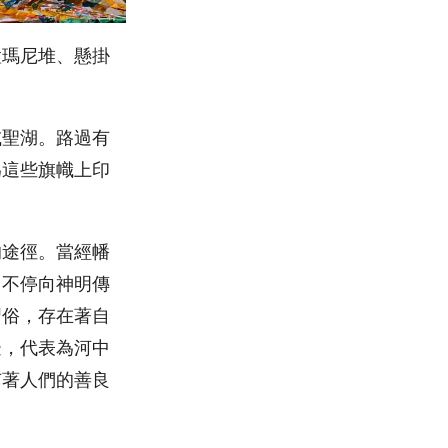
置瑪尼堆、懸掛
或聖湖。路過有
為這些旗幟上印
的途徑。當經幡
，不停向神明傳
習俗，存在著自
邊，代表為河中
有著人們的善良