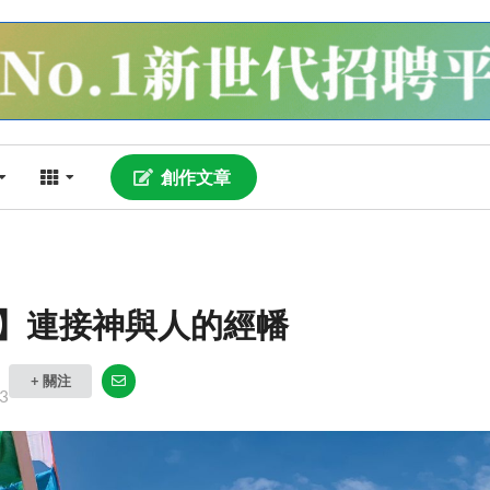
創作文章
】連接神與人的經幡
+ 關注
3