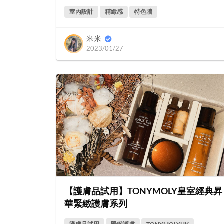
室內設計
精緻感
特色牆
米米
2023/01/27
【護膚品試用】TONYMOLY皇室經典昇
華緊緻護膚系列