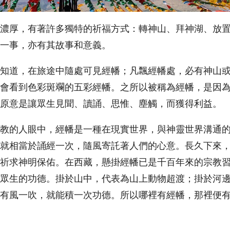
濃厚，有著許多獨特的祈福方式：轉神山、拜神湖、放
一事，亦有其故事和意義。
知道，在旅途中隨處可見經幡；凡飄經幡處，必有神山
會看到色彩斑斕的五彩經幡。之所以被稱為經幡，是因
原意是讓眾生見聞、讀誦、思惟、塵觸，而獲得利益。
教的人眼中，經幡是一種在現實世界，與神靈世界溝通
就相當於誦經一次，隨風寄託著人們的心意。長久下來
祈求神明保佑。在西藏，懸掛經幡已是千百年來的宗教
眾生的功德。掛於山中，代表為山上動物超渡；掛於河
有風一吹，就能積一次功德。所以哪裡有經幡，那裡便