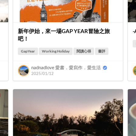
新年伊始，來一場GAP YEAR冒險之旅
-
吧！
GapYear
Working Holiday
閱讀心得
書評
nadnadlove 愛書．愛寫作．愛生活
2025/01/12