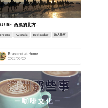
AU life- 西澳的北方...
Broome
Australia
Backpacker
旅人旅事
Bruno not at Home
2022/05/20