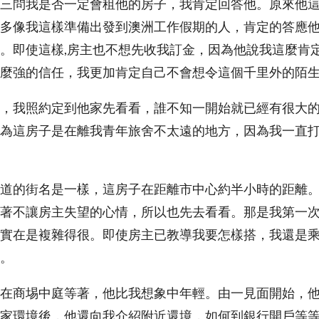
三問我是否一定會租他的房子，我肯定回答他。原來他
多像我這樣準備出發到澳洲工作假期的人，肯定的答應
。即使這樣,房主也不想先收我訂金，因為他說我這麼肯
麼強的信任，我更加肯定自己不會想令這個千里外的陌
，我照約定到他家先看看，誰不知一開始就已經有很大
為這房子是在離我青年旅舍不太遠的地方，因為我一直
道的街名是一樣，這房子在距離市中心約半小時的距離
著不讓房主失望的心情，所以也先去看看。那是我第一
實在是複雜得很。即使房主已教導我要怎樣搭，我還是乘
。
在商埸中庭等著，他比我想象中年輕。由一見面開始，
家環境後，他還向我介紹附近還境，如何到銀行開戶等