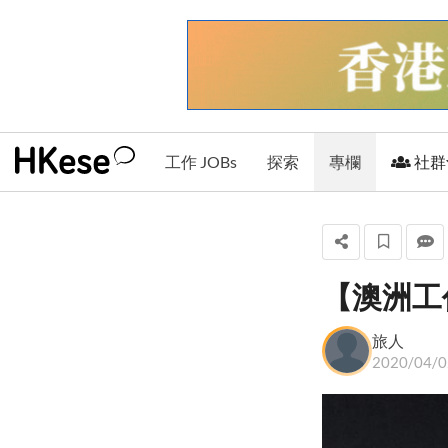
工作 JOBs
探索
專欄
社群
【澳洲工
旅人
旅人
+ 關注
2020/04/0