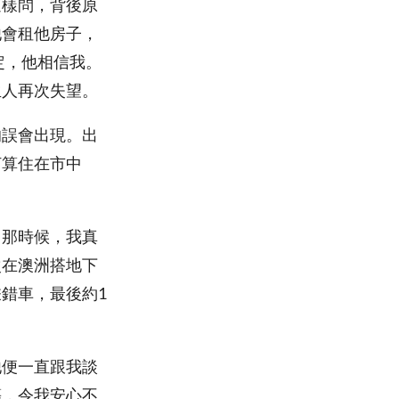
這樣問，背後原
他會租他房子，
定，他相信我。
生人再次失望。
的誤會出現。出
打算住在市中
。那時候，我真
次在澳洲搭地下
錯車，最後約1
他便一直跟我談
等，令我安心不