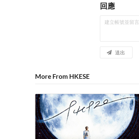
回應
送出
More From HKESE