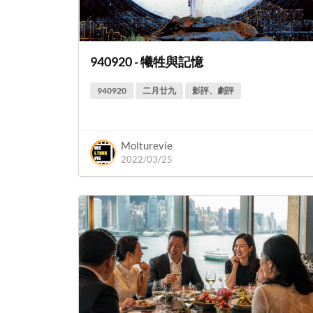
940920 - 犧牲與記憶
940920
二月廿九
影評、劇評
Molturevie
2022/03/25