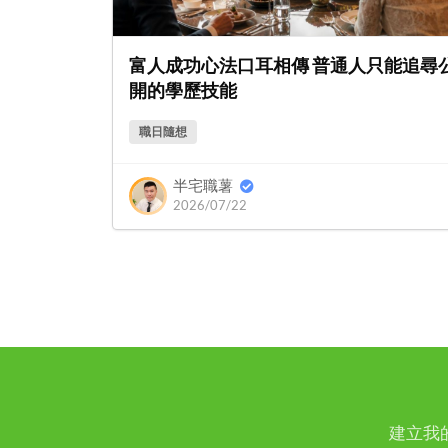
富人成功心法口耳相傳 普通人只能追尋
開的學歷技能
職日隨想
半宅職薯
2026/07/22
建立我