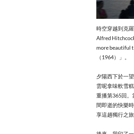
時空穿越到克羅地
Alfred Hitchco
more beautiful t
（1964）」。
夕陽西下於一望
雲呢拿味軟雪糕
重播第365回
間即逝的快樂時
享這趟獨行之旅
後來，我印了一