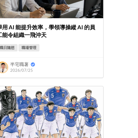
學用 AI 能提升效率，學領導操縱 AI 的員
工能令組織一飛沖天
職日隨想
職場管理
半宅職薯
2026/07/25