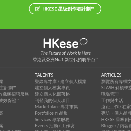
HKESE 星級創作者計劃™
The Future of Work is Here
香港及亞洲No.1 新世代招聘平台™
TALENTS
ARTICLES
案
登錄專才庫 / 建立個人檔案
瀏覽所有專欄
級僱主計劃™
建立個人檔案專頁
SLASH 斜槓學
arch 獵頭招聘服務
建立個人化部落格
職場管理
招聘成效保證™
刊登我的個人項目
工作與生活
Marketplace 專才市集
遠距工作 / 在
案
Portfolios 作品集
專訪・個人品
Services 專業服務
HKESE 星級
案
Events 活動 / 工作坊
Blogger / 