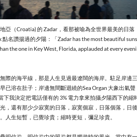
亞（Croatia) 的 Zadar，看那被喻為全世界最美的日
ck 點名讚揚過的夕陽： 「Zadar has the most beautiful sunset
han the one in Key West, Florida, applauded at every eveni
無際的海平線，那是人生見過最遼闊的海岸。駐足岸邊
早已溶在肚子；岸邊無間斷迴繞的Sea Organ 大象出氣
。當下我決定把電話僅有的 3% 電力拿來拍攝夕陽西下的
光，還有那少少寂寞的日落，寂寞個寂，日落個落，日
。 人生短暫，已覺珍貴；縮時更短，彌足珍貴。
疊明信片，明信片中的照片都是獨遊時的風光，當中有