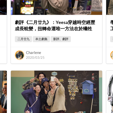
劇評《二月廿九》：Yeesa穿越時空經歷
成長蛻變，扭轉命運唯一方法在於犧牲
二月廿九
本土劇集
影評、劇評
Charlene
2020/03/25