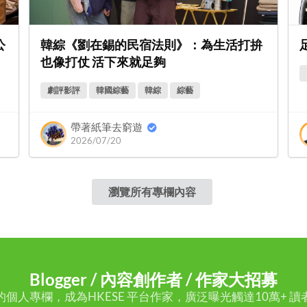
公
韓綜《劉在錫的民宿法則》：為生活打拚
也像打仗 活下來就足夠
劇評影評
韓國綜藝
韓綜
綜藝
帶著紙筆去窮遊
2026/07/20
瀏覽所有專欄內容
Blogger / 內容創作者 / 作家大招募
的個人專欄，成為HKESE 平台作家，廣泛曝光觸達10萬+ 讀