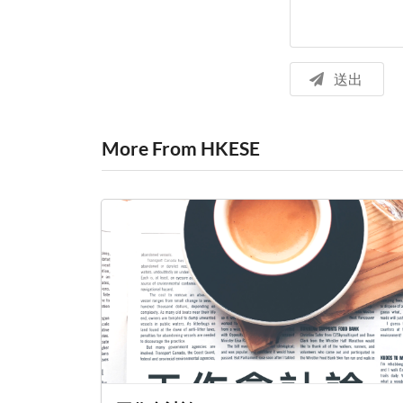
送出
More From HKESE