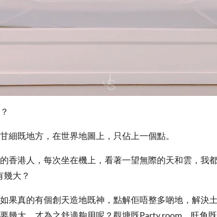
？
甘細既地方，在世界地圖上，只佔上一個點。
的香港人，每次坐在機上，看著一望無際的天和雲，我
有幾大？
如果真的有個創天造地既神，點解佢唔整多啲地，解決
幾大，才為之舒適夠用呢？觀塘既Party room、旺角既