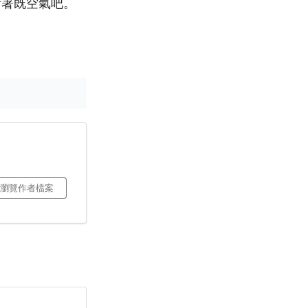
活著既空氣吧。
瀏覽作者檔案