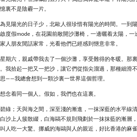
憶裏不是陰霾一片。
為見陽光的日子少，北歐人很珍惜有陽光的時間。一到
啟度假mode，在花園前敞開沙灘椅，一邊曬着太陽，一
家人朋友閒話家常，光看他們已經感到愜意非常。
星期六，親戚帶我去了一個沙灘，享受難得的冬暖。那
。我拾起一把又一把沙，讓它們從指尖溜過，那種細滑
思——我總會想到一顆沙裏一世界這個哲理。
想念着同一個人。假如，我們也在這裏。
碧綠；天與海之間，深至淺的漸進，一抹深藍的水平線
白沙上人簇散綴，白海鷗不規則飛劃於一抹抹藍的漸層
叫人吃一大驚。挪威的海鷗與人的親近，好比香港的麻