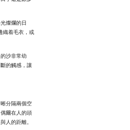
陽光燦爛的日
邊織着毛衣，或
裏的沙非常幼
不斷的觸感，讓
清晰分隔兩個空
，偶爾在人的頭
雀與人的距離。