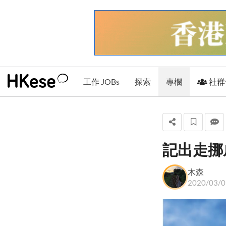
工作 JOBs
探索
專欄
社群
記出走挪威
木森
木森
+ 關注
2020/03/0