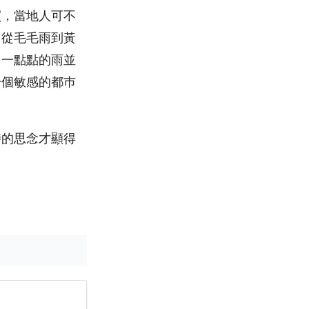
買，當地人可不
，從毛毛雨到黃
，一點點的雨並
一個敏感的都巿
時的思念才顯得