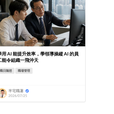
學用 AI 能提升效率，學領導操縱 AI 的員
工能令組織一飛沖天
職日隨想
職場管理
半宅職薯
2026/07/25