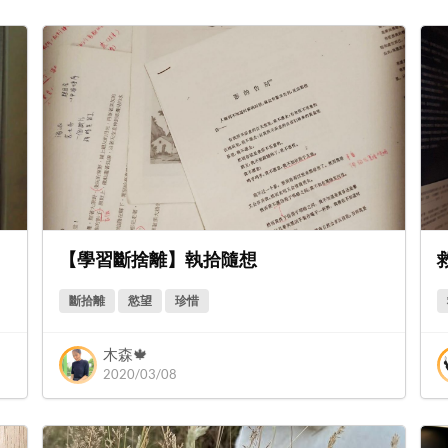
【學習斷捨離】執拾隨想
救
斷拾離
慾望
珍惜
木森🍁
2020/03/08