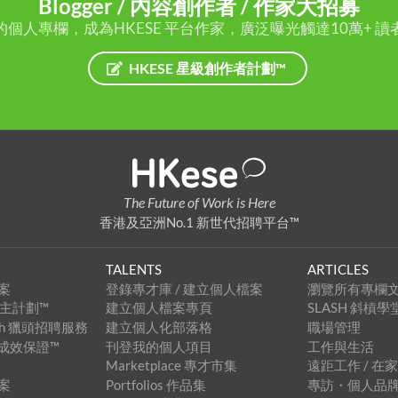
Blogger / 內容創作者 / 作家大招募
的個人專欄，成為HKESE 平台作家，廣泛曝光觸達10萬+ 讀
HKESE 星級創作者計劃™
The Future of Work is Here
香港及亞洲No.1 新世代招聘平台™
TALENTS
ARTICLES
案
登錄專才庫 / 建立個人檔案
瀏覽所有專欄
級僱主計劃™
建立個人檔案專頁
SLASH 斜槓學
arch 獵頭招聘服務
建立個人化部落格
職場管理
招聘成效保證™
刊登我的個人項目
工作與生活
Marketplace 專才市集
遠距工作 / 在
案
Portfolios 作品集
專訪・個人品