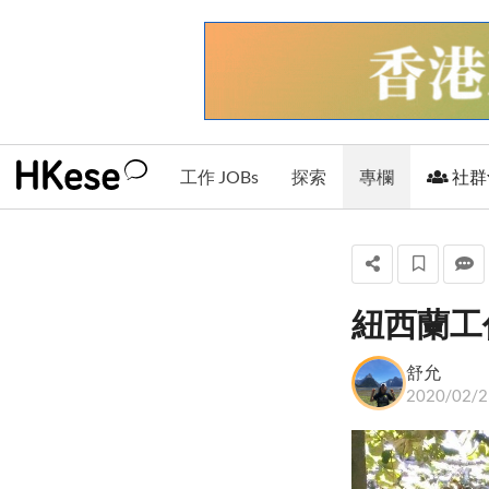
工作 JOBs
探索
專欄
社群
紐西蘭工作
舒允
舒允
+ 關注
2020/02/2