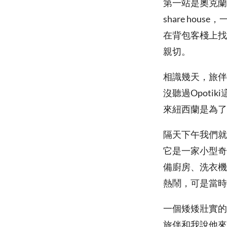
第一站是奧克蘭
share ho
在背包客棧上找
親切。
相識幾天，旅伴
沒聽過Opot
來紐西蘭是為了H
隔天下午我們就
它是一家小型奇
備廚房、洗衣機
熱鬧，可是當時
一個矮矮壯實的
旅伴和我說他來