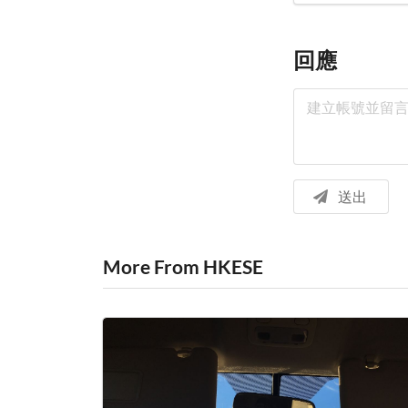
回應
送出
More From HKESE