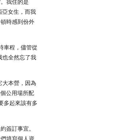
宿。我住的是
來西亞女生，而我
，頓時感到份外
時車程，儘管從
。我也全然忘了我
叫它大本營，因為
一個公用場所配
人要多起來該有多
合約簽訂事宜。
我們填寫個人資