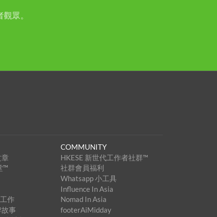
者觀眾。
COMMUNITY
文章
HKESE 新世代工作者社群™
堂™
社群會員福利
Whatsapp 小工具
Influence In Asia
家工作
Nomad In Asia
牌故事
footerAiMidday