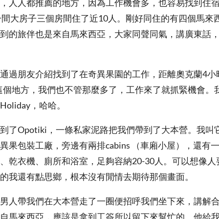
，人人都推薦的地方，因為工作機會多，也容易找到住
use，一間大房子三個房間住了近10人。剛好同住的有四個馬
到的旅伴也是來自馬來西亞，大家同聲同氣，講廣東話
通過朋友介紹找到了在奇異果園的工作，距離奧克蘭4小
iki這個地方，我們也不管那麼多了，工作來了就抓緊機會
oliday，哈哈。
到了Opotiki，一條私家泥路把我們帶到了大本營。我
異果包裝工廠，旁邊有兩排cabins （車廂小屋），還有
、乾衣機、廁所和浴室，足夠容納20-30人。可以想像
的我還有點思鄉，根本沒有閒情去期待那個畫面。
男人帶我們在大本營走了一圈便招呼我們坐下來，講解
自馬來西亞，應該是拿到工簽所以留下來幫忙的。他給