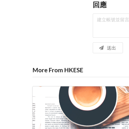
回應
送出
More From HKESE