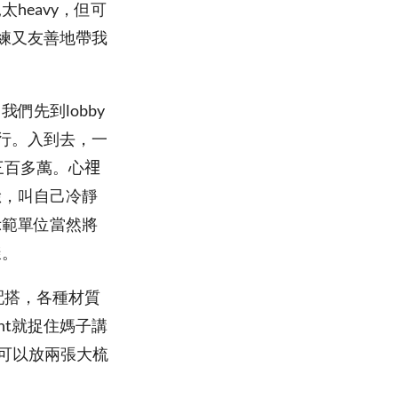
heavy，但可
熟練又友善地帶我
先到lobby
不行。入到去，一
百多萬。心𥚃
臉，叫自己冷靜
示範單位當然將
樣。
料配搭，各種材質
nt就捉住媽子講
一個可以放兩張大梳