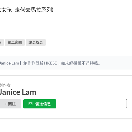
女孩- 走佬去馬拉系列)
亞
第二家園
說走就走
anice Lam】創作刊登於HKESE，如未經授權不得轉載。
創作者
Janice Lam
+ 關注
發送信息