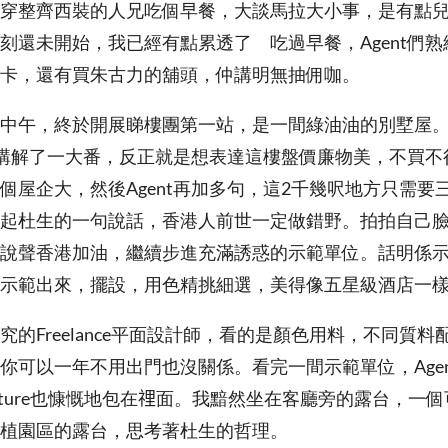
穿整齊西裝的人兄吃個早餐，大談馬拉大小事，是有點兒太
刻還未開始，我已經有點累透了 吃過早餐，Agent們
卡，還有買朱古力的舖頭，仲講明無抽佣咖。
中午，終於開展睇樓團第一站，是一間綠油油的別墅屋。我們
nt講解了一大番，反正就是想表達這樓盤價廉物美，不買
個屋企大，然後Agent再加多句，這2千幾呎地方只需要三
起杜生的一句說話，香港人前世一定做錯野。拍拍自己
說聲香港加油，繼續步進充滿誘惑的示範單位。話明係
示範出來，擺設，用色精挑細選，美得像五星級酒店一
究的Freelance平面設計師，看的是顏色用料，不同質
你可以一年不用出門也沒關係。看完一間示範單位，Age
furniture也慷慨地包在𥚃面。我黯然坐在客廳旁的露台，
植園區的露台，思考著杜生的哲理。