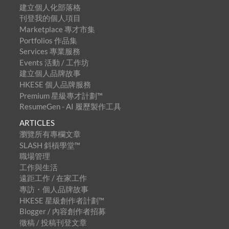
建立個人化部落格
刊登我的個人項目
Marketplace 專才市集
Portfolios 作品集
Services 專業服務
Events 活動 / 工作坊
建立個人品牌故事
HKESE 個人品牌服務
Premium 星級專才計劃™
ResumeGen - AI 履歷製作工具
ARTICLES
瀏覽所有專欄文章
SLASH 斜槓學堂™
職場管理
工作與生活
遠距工作 / 在家工作
專訪・個人品牌故事
HKESE 星級創作者計劃™
Blogger / 內容創作者招募
徵稿 / 投稿刊登文章