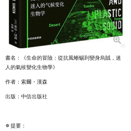
書名：《生命的冒險：從抗風蜥蜴到變身烏賊，迷
人的氣候變化生物學》
作者：索爾・漢森
出版：中信出版社
✵ 提要：