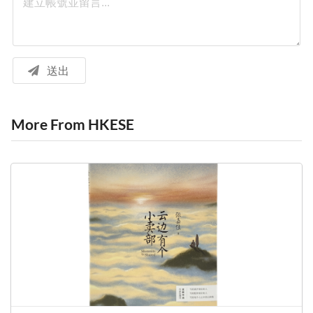
送出
More From HKESE