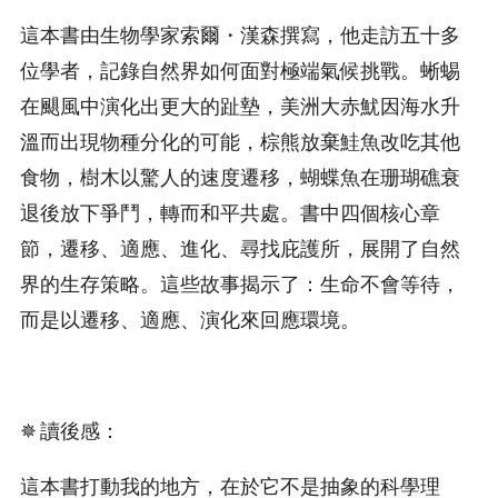
這本書由生物學家索爾・漢森撰寫，他走訪五十多
位學者，記錄自然界如何面對極端氣候挑戰。蜥蜴
在颶風中演化出更大的趾墊，美洲大赤魷因海水升
溫而出現物種分化的可能，棕熊放棄鮭魚改吃其他
食物，樹木以驚人的速度遷移，蝴蝶魚在珊瑚礁衰
退後放下爭鬥，轉而和平共處。書中四個核心章
節，遷移、適應、進化、尋找庇護所，展開了自然
界的生存策略。這些故事揭示了：生命不會等待，
而是以遷移、適應、演化來回應環境。
✵ 讀後感：
這本書打動我的地方，在於它不是抽象的科學理