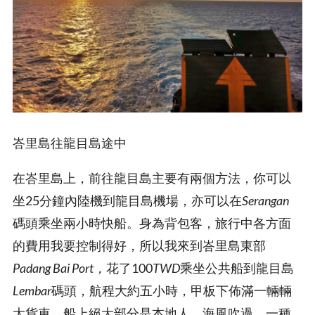
峇里島往龍目島途中
在峇里島上，前往龍目島主要有兩個方法，你可以
坐25分鐘內陸機到龍目島機場，亦可以在
Serangan
碼頭乘坐兩小時快船。身為背包客，旅行中各方面
的費用我要控制得好，所以我來到峇里島東部
Padang Bai Port，
花了100
TWD
乘坐公共船到龍目島
Lembar
碼頭，航程大約五小時，甲板下佈滿一輛輛
大貨車，船上絕大部分是本地人，海風吹過，一種