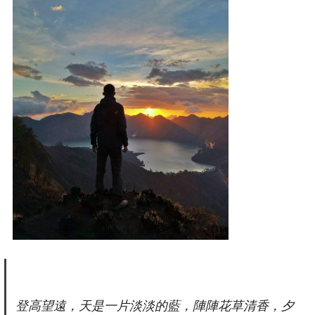
登高望遠，天是一片淡淡的藍，陣陣花草清香，夕