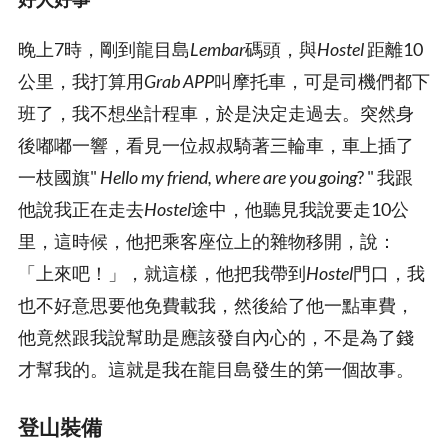
晚上7時，剛到龍目島
Lembar
碼頭，與
Hostel
距離10
公里，我打算用
Grab APP
叫摩托車，可是司機們都下
班了，我不想坐計程車，於是決定走過去。突然身
後嘟嘟一響，看見一位叔叔騎著三輪車，車上插了
一枝國旗"
Hello my friend, where are you going
? " 我跟
他說我正在走去
Hostel
途中，他聽見我說要走10公
里，這時候，他把乘客座位上的雜物移開，說：
「上來吧！」，就這樣，他把我帶到
Hostel
門口，我
也不好意思要他免費載我，然後給了他一點車費，
他竟然跟我說幫助是應該發自內心的，不是為了錢
才幫我的。這就是我在龍目島發生的第一個故事。
登山裝備