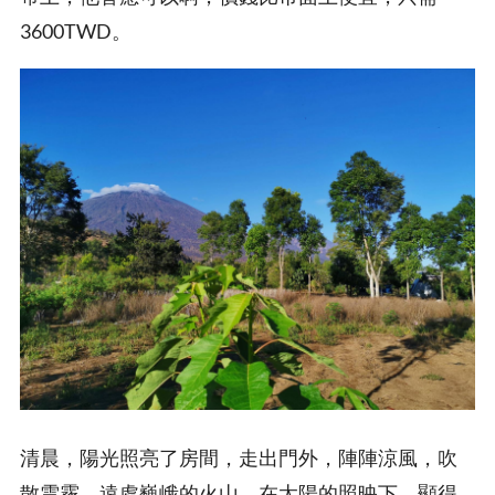
3600TWD。
清晨，陽光照亮了房間，走出門外，陣陣涼風，吹
散雲霧，遠處巍峨的火山，在太陽的照映下，顯得