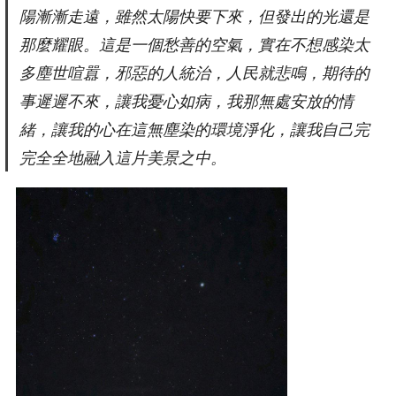
陽漸漸走遠，雖然太陽快要下來，但發出的光還是
那麼耀眼。這是一個愁善的空氣，實在不想感染太
多塵世喧囂，邪惡的人統治，人民就悲鳴，期待的
事遲遲不來，讓我憂心如病，我那無處安放的情
緒，讓我的心在這無塵染的環境淨化，讓我自己完
完全全地融入這片美景之中。