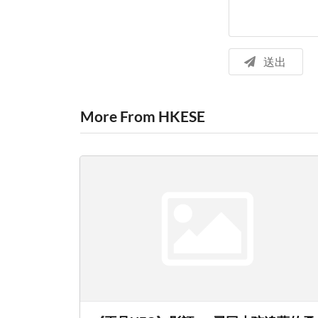
送出
More From HKESE