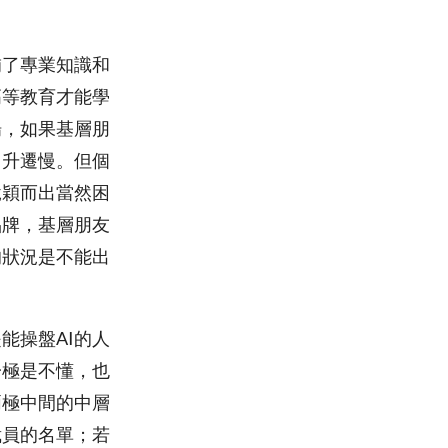
補了專業知識和
高等教育才能學
場，如果基層朋
，升遷慢。但個
脫穎而出當然困
品牌，基層朋友
的狀況是不能出
能操盤AI的人
一極是不懂，也
兩極中間的中層
裁員的名單；若