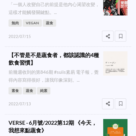
「一個人改變自己的前提是他內心渴望改變，
這樣才能觸發關鍵點。...
無肉
VEGAN
蔬食
2022/07/15
【不管是不是蔬食者，都該認識的4種
飲食習慣】
前幾週收到的第846期 #suiis素易 電子報，覺
得內容寫得很好，讓我印象深刻。...
素食
蔬食
純素
2022/07/13
VERSE - 6月號/2022第12期 《今天，
我想來點蔬食》