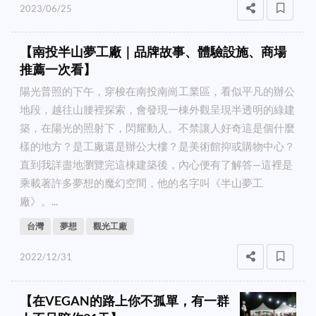
2023/06/25
【南投半山夢工廠｜品牌故事、體驗設施、商場
推薦一次看】
陽光普照的下午，穿梭在南投南崗工業區，看似平凡的辦公
地段，越往山腰裡探索，會發現一棟外觀呈現半透明的綠建
築，在陽光的照射下，閃耀動人。不禁讓人好奇這是個什麼
樣的地方？是工廠還是辦公大樓？是美術館抑或購物中心？
直到我詳盡地瀏覽完這棟建築後，內心便有了解答—這裡是
乘載著許多夢想的魔幻空間，他的名字叫《半山夢工
廠》。...
台灣
夢想
觀光工廠
2022/12/31
【在VEGAN的路上你不孤單，有一群