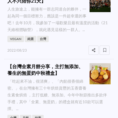
人不只陪你21天】
人生旅途上，能擁有一群志同道合的夥伴，一
起為同一個目標努力，應該是一件超幸運的事
吧！去年10月，我參加了一場歡樂且最有溫度的活動《21
天維根體驗營》，就此遇見這樣的一群人。...
VEGAN
純素
台灣
2022/08/23
【台灣全素月餅分享，主打無添加、
養生的無蛋奶中秋禮盒】
「吃起來不油，很清爽」、「內餡很香很綿
密。」在台灣擁有三十年烘焙資歷的玉香齋養
生素食烘焙 ，主打低糖、無添加。今年中秋節推出多款伴
手禮，其中「全素、無蛋奶」的禮盒就有近10款可以選
擇。 ...
台灣
月餅
純素