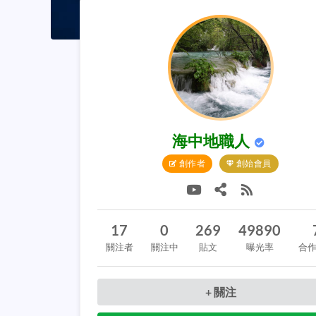
海中地職人
創作者
創始會員
17
0
269
49890
關注者
關注中
貼文
曝光率
合
+ 關注