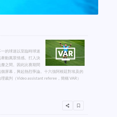
不一的球迷以至臨時球迷
然牽動萬眾情感。打入決
毫釐之間。因此比賽期間
萬個屏幕，興起熱烈爭論。十六強阿根廷對埃及的
eo assistant referee，簡稱 VAR）