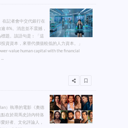
rs）在記者會中交代銀行在
逾 8%。消息並不震撼，
為標題。該語句是︰「這
和投資資本，來替代價值較低的人力資本。」
lower-value human capital with the financial
..
」
Nolan）執導的電影《奧德
焦點在於荷馬史詩內特洛
起電影愛好者、文化評論人，