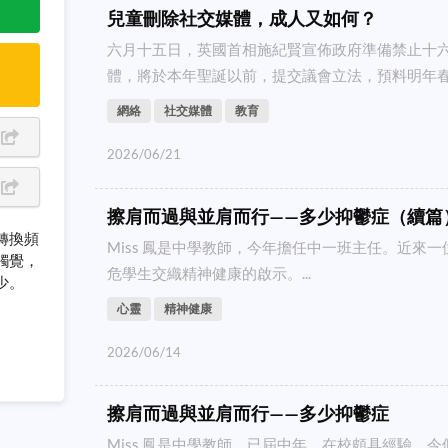
兒童刪除社交媒體，成人又如何？
六月十五日，英國首相施紀賢宣佈政府準備禁止十
體，將於本年聖誕以前，提交議會立法，預料明年春季
網絡
社交媒體
教育
2026/06/21
擦肩而過與並肩而行——多少抑鬱症（續篇
轉換頻
Miss 鳳是中學教師，今年擔任中一班主任。近來
觸覺，
危學生交織精神健康的啟示。...
少。
心靈
精神健康
2026/06/14
擦肩而過與並肩而行——多少抑鬱症
Miss 鳳是中學教師，已屆中年，在校頗具經驗。