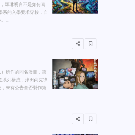
當日，穎琳明言不是如何喜
校學系的入學要求穿梭，自
...
ん）所作的同名漫畫，第
慎一擔任系列構成，津田尚克導
後，未有公告會否製作第