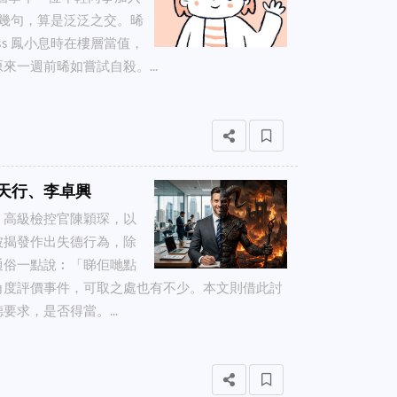
談幾句，算是泛泛之交。晞
s 鳳小息時在樓層當值，
一週前晞如嘗試自殺。...
天行、李卓興
、高級檢控官陳穎琛，以
被揭發作出失德行為，除
通俗一點說︰「睇佢哋點
角度評價事件，可取之處也有不少。本文則借此討
求，是否得當。...