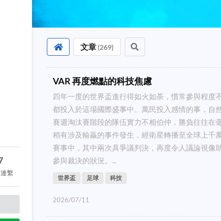
文章
(
269
)
VAR 再度燃點的科技焦慮
四年一度的世界盃進行得如火如荼，慣常參與程度
都投入於這場國際盛事中。萬民投入感情的事，自
賽週淘汰賽階段的隊伍實力不相伯仲，勝負往往在
稍有涉及輸贏的事件發生，經衛星轉播至全球上千
賽事中，其中兩次具爭議判決，再度令人議論視像助理裁判（Vid
7
參與裁決的狀況。...
作連繫
世界盃
足球
科技
2026/07/11