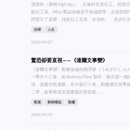
憑課程（通稱 high dip.），主修科目是社工。想
歡社工系，Miss 鳳認為她是手拿成績單，在各院
問選不了甚麼，找來社工充當「水泡科」，見步行步。
抉擇
人生
2026/04/27
驚恐卻要直視——《達爾文事變》
《達爾文事變》動畫改編自梅澤俊（うめざわしゅ
一季共十三集，由 Bellnox Films 製作，豬爪
演。漫畫仍然連載，至今發行十卷。動畫播完首季
二季，故事敘述至漫畫版的第四卷。...
動漫
動物權益
動畫
2026/04/19