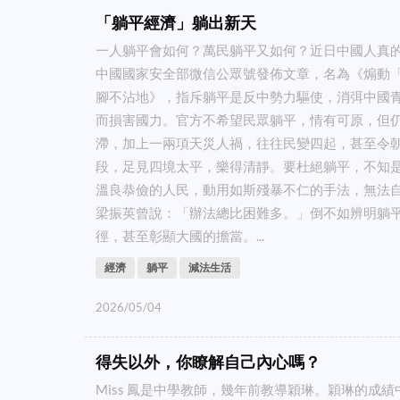
「躺平經濟」躺出新天
一人躺平會如何？萬民躺平又如何？近日中國人真
中國國家安全部微信公眾號發佈文章，名為《煽動
腳不沾地》，指斥躺平是反中勢力驅使，消弭中國
而損害國力。官方不希望民眾躺平，情有可原，但
滯，加上一兩項天災人禍，往往民變四起，甚至令
段，足見四境太平，樂得清靜。要杜絕躺平，不知
溫良恭儉的人民，動用如斯殘暴不仁的手法，無法
梁振英曾說：「辦法總比困難多。」倒不如辨明躺
徑，甚至彰顯大國的擔當。...
經濟
躺平
減法生活
2026/05/04
得失以外，你瞭解自己內心嗎？
Miss 鳳是中學教師，幾年前教導穎琳。穎琳的成