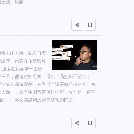
個「應該」︰...
擠得人山人海，亂象再度
至淤塞、旅客在本來禁煙
男遊客在鏡頭前一面吸
款三千，他稱規矩可笑，還說「我交錢不就行了
關注這名霸氣煙剷，在微博討論區紛紛指責他。有
討人嫌」，還有兩則留言值得注意，分別是「這不
。」本文談談關於族裔歧視的問題。...