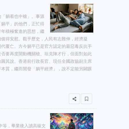
的「躺着也中槍」。事源
「躺平」的他們，正忙得
青年積極奮進的思想，繼
仍值得安慰。觀乎歷史，人民有志難伸，經濟凝
朝代覆亡。方今躺平已是官方認定的最惡毒反抗手
是否要再度開動機關槍、坦克陣才行，但面對如此
自圓其說。香港前行政長官、現任全國政協副主席
平本質，繼而開發「躺平經濟」，說不定能另闢蹊
績中等，畢業後入讀高級文