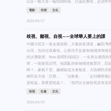
以至一般大眾一輪聒鬧喧噪。討論此事前，必須申明三
電影
非洲
文化
2026/05/17
歧視、鄙視、自視——全球華人要上的課
中國大陸五一黃金週假期，大量旅客湧港，鹹田灣
出現，包括垃圾遍地、公廁洗手盆被食物殘渣堆積
的沙灘吸煙。Now 新聞到場採訪，一名來自廣西的
煙，一面接受訪問。他因亂倒食物殘渣被票控，罰
嗎？」豪氣干雲。據網媒追光者報道，大陸網民亦
網民直斥他「巨嬰」、「沒教養」、「走到哪裡都
是蝗蟲，甚麼是蝗蟲？」「我們出去被歧視是有原因的
歧視
社會
文化
2026/05/10