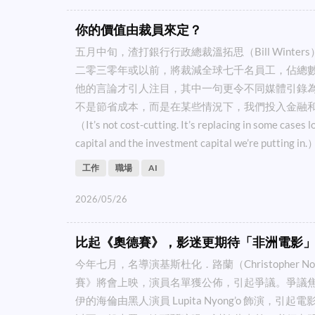
你的價值由裁員來定？
五月中旬，渣打銀行行政總裁溫拓思（Bill Winte
二零三零年或以前，將裁減全球七千名員工，佔總數
他的言論才引人注目，其中一句更令不同媒體引錄
不是節省成本，而是在某些情況下，我們投入金融
（It’s not cost-cutting. It’s replacing in some cases 
capital and the investment capital we’re putting in.）.
工作
職場
AI
2026/05/26
比起《奧德賽》，影迷更期待「非洲電影
今年七月，名導演基斯杜化．路蘭（Christopher 
賽》將會上映，演員名單獲公佈，引起爭議。爭議
伊的海倫由黑人演員 Lupita Nyong’o 飾演，引