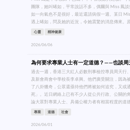
團隊，她叫晞如，平常說話不多，偶爾與 Miss 鳳
如一向氣色不是很好，最近還請病假一週。某日 Mis
遇上晞如，問及她的近況，令她震驚的消息傳來。原來
心靈
精神健康
2026/06/06
為何要求專業人士有一定道德？——也談周
過去一週，香港三大紅人必數刑事檢控專員周天行
及新會商會中學校長李卓興。他們廣受關注，因為
了八卦獵奇，公眾還亟待他們將被如何追究，又或
死」。近日網絡上已有不少人從公共行政、公關的
論大眾對專業人士、具備公權力者有相當程度的道德要
專業
道德
社會
2026/06/01