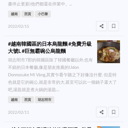
書停止更新)他們都還在停業中。...
越南
西貢
小巴黎
2022/02/15
#越南韓國區的日本烏龍麵 #免費升級
大號L #巨無霸碗公烏龍麵
胡志明市7郡的韓國區除了韓國餐廳以外,也有
不錯的日本餐廳,像是朋友推薦的Udon
Donnosuke Mì Vàng,其實乍看乍聽之下好像沒什麼. 但是特
色就是它的碗公,就是非常的大,甚至可以比一個鍋子還大了
吧,湯匙就是煮火鍋的湯匙....
越南
西貢
胡志明市
2022/02/11