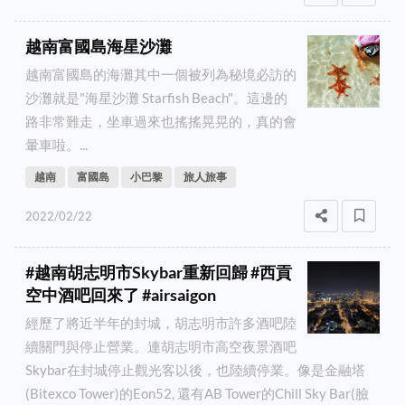
越南富國島海星沙灘
越南富國島的海灘其中一個被列為秘境必訪的
沙灘就是"海星沙灘 Starfish Beach"。這邊的
路非常難走，坐車過來也搖搖晃晃的，真的會
暈車啦。...
越南
富國島
小巴黎
旅人旅事
2022/02/22
#越南胡志明市Skybar重新回歸 #西貢
空中酒吧回來了 #airsaigon
經歷了將近半年的封城，胡志明市許多酒吧陸
續關門與停止營業。連胡志明市高空夜景酒吧
Skybar在封城停止觀光客以後，也陸續停業。像是金融塔
(Bitexco Tower)的Eon52, 還有AB Tower的Chill Sky Bar(臉