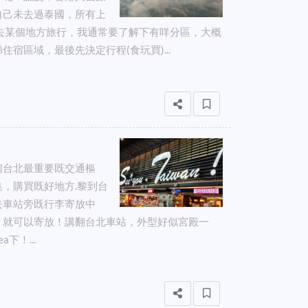
自己未去過泰國，所有上
去某個地方旅行，我通常要了解下有咩分區，大概
宿區域，最後先決定行程(食玩買)...
個台北最重要既交通樞
，購買既好地方.黎到台
去車站旁既行李寄放中
，就可以寄放！講翻台北車站，外型好似宮殿一
！...