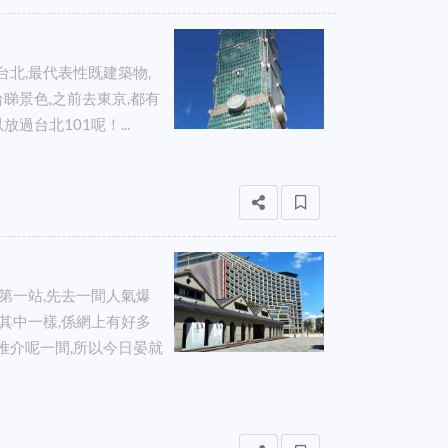
台北,最代表性既建築物,
睇景色,之前去東京,都有
放過台北101呢！...
.第一站,先去一間人氣爆
係其中一樣,係網上有好多
推介呢一間,所以今日晏就