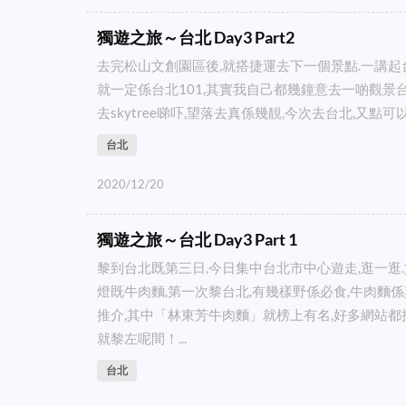
獨遊之旅～台北 Day3 Part2
去完松山文創園區後,就搭捷運去下一個景點.一講起
就一定係台北101,其實我自己都幾鐘意去一啲觀景台
去skytree睇吓,望落去真係幾靚,今次去台北,又點可以
台北
2020/12/20
獨遊之旅～台北 Day3 Part 1
黎到台北既第三日,今日集中台北市中心遊走,逛一逛
燈既牛肉麵,第一次黎台北,有幾樣野係必食,牛肉麵
推介,其中「林東芳牛肉麵」就榜上有名,好多網站都
就黎左呢間！...
台北