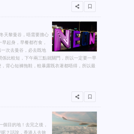
秋冬天黎曼谷，唔需要擔心
一早起身，早餐都冇食，
第一次去曼谷，必去既地
間係比較短，下午兩三點就關門，所以一定要一早
便，背心短褲拖鞋，較暴露既衣著都唔得，所以最
第一個目的地！去完之後，
好呢？話說，香港人去旅