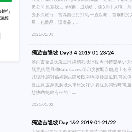
但公司 推薦我去in地勤，成功咗，係3月中入職，
人去旅行
去多次旅行，當為自己打打氣.一直以黎，首爾對於
獨遊經
星，化妝品，護膚品，...
2021/01/03
獨遊吉隆坡 Day3-4 2019-01-23/24
黎到吉隆坡既第三日,繼續我既行程.今日特登早少少
既景點.黑風洞Batu Caves,係印度教既寺廟,廟上
既設計,絕對係初到吉隆坡既勝地.要黎黑風洞,可以係 KL 
要注意,去黑風洞既火車班次好少,要注意開出時間,
想快啲去,唯有坐的士....
2021/01/02
獨遊吉隆坡 Day 1&2 2019-01-21/22
上次去完曼谷之後,改變咗我對東南亞既感覺.黎到新