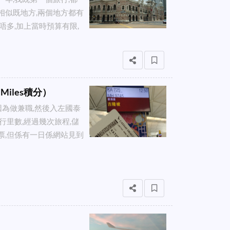
相似既地方,兩個地方都有
唔多,加上當時預算有限,
Miles積分）
因為做兼職,然後入左國泰
行里數,經過幾次旅程,儲
票,但係有一日係網站見到