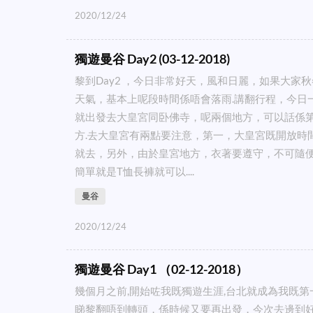
2020/12/24
獨遊曼谷 Day2 (03-12-2018)
黎到Day2 ，今日非常好天，風和日麗，如果大家
天氣，基本上呢段時間係唔會落雨.講翻行程，今日
就出發去大皇宮同卧佛寺，呢兩個地方，可以話係
方.去大皇宮有兩點要注意，第一，大皇宮既開放時
就去，另外，由於皇宮地方，衣著要遵守，不可隨
簡單就是T恤長褲就可以....
曼谷
2020/12/24
獨遊曼谷 Day1 （02-12-2018）
幾個月之前,開始咗我既獨遊生涯,台北就成為我既
睇黎翻唔到轉頭，係時候又要再出發，今次去邊到