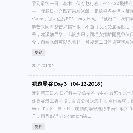
黎到最後一日，基本上係冇乜行程，坐17:30飛機.但係，
去一間超級推介既芒果糯米飯，相信好多香港人都知
Varee，呢間位於BTS thong lor站，3號出口，
鮮芒果同即整芒果糯米飯，不過可以太受遊客歡迎，
果，建議朝早黎，比較少用，同埋安排離開曼谷個
食，而糯米飯可以先雪起，然後第二日淨係蒸翻糯米飯
曼谷
2021/01/01
獨遊曼谷 Day3 （04-12-2018）
黎到第三日,今日行程主要係曼谷市中心,最繁忙既地段
係曼谷最主要商場，百貨公司既集中地.今日晏就，黎到
World行下，食下野，呢個商場曾經係東南亞最大
丹，而且鄰近BTS chit lom站....
曼谷