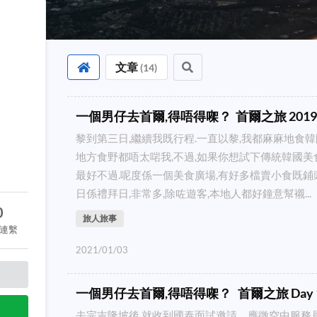
文章
(
14
)
一個男仔去首爾,得唔得㗎？ 首爾之旅 2019-03
黎到第三日,繼續我既行程.一直以黎,我都麻麻地食韓
地方食野都唔太啱我,不過,如果你想試下傳統韓國美
最好不過.呢度係一個美食廣場,有好多檔賣小食既鋪
日係禮拜日,非常多,除咗遊客,本地人都好鐘意幫襯...
0
旅人旅事
連繫
2021/01/03
一個男仔去首爾,得唔得㗎？ 首爾之旅 Day 1&2 
去完吉隆坡後,就收到國泰面試邀請，應徵空中服務