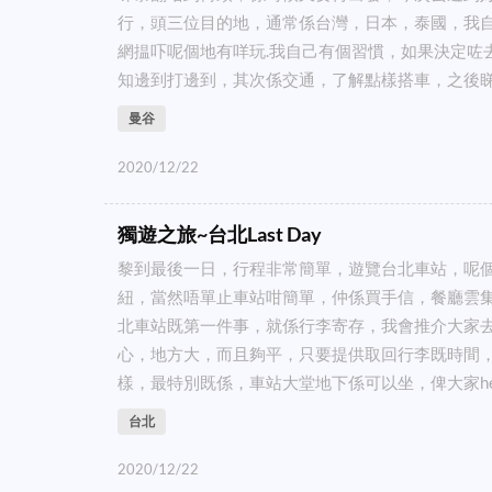
行，頭三位目的地，通常係台灣，日本，泰國，我
網揾吓呢個地有咩玩.我自己有個習慣，如果決定咗
知邊到打邊到，其次係交通，了解點樣搭車，之後睇住
曼谷
2020/12/22
獨遊之旅~台北Last Day
黎到最後一日，行程非常簡單，遊覽台北車站，呢
紐，當然唔單止車站咁簡單，仲係買手信，餐廳雲集
北車站既第一件事，就係行李寄存，我會推介大家
心，地方大，而且夠平，只要提供取回行李既時間
樣，最特別既係，車站大堂地下係可以坐，俾大家hea下
台北
2020/12/22