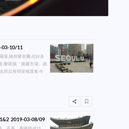
-10/11
國菜,雖然黎首爾,但好多
食,黎呢個「廣藏市場」就
頭,而且有得坐喺度食.今
2019-03-08/09
員，不過，最後唔成功，