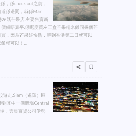
係check out之前，
道係邊間，就係Mar
街口轉左既芒果店.主要售賣新
價錢唔算平.係呢度買左三盒芒果糯米飯同幾個芒
日買，因為芒果好快熟，翻到香港第二日就可以
就可以！...
遊走.Siam（暹羅）區
其中一個商場Central
商場，雲集百貨公司伊勢