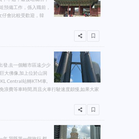
為咗預備工作，係入職前，
女仔會比較受歡迎，韓
出發,去一個離市區遠少少
有座巨大佛像,加上位於山洞
Central站轉KTM車,
避免浪費等車時間,而且火車行駛速度頗慢,如果大家
一年,我既第一個旅行,都