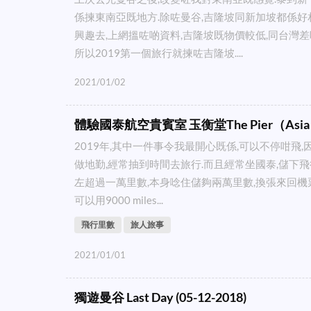
係揀東南亞既地方.除咗曼谷,吉隆坡同新加坡都係好
興趣去,上網搵咗啲資料,吉隆坡既物價較低,同台灣差
所以2019第一個旅行就揀咗吉隆坡....
2021/01/02
體驗國泰航空貴賓室 玉衡堂The Pier（Asia 
2019年,其中一件事令我最開心既係,可以不停咁飛,
做地勤,經常抽到時間去旅行.而且經常坐國泰,儲下飛
左超過一萬里數,本身唸住儲夠兩萬里數,換張來回機
可以用9000 miles...
飛行里數
旅人旅事
2021/01/01
獨遊曼谷 Last Day (05-12-2018)