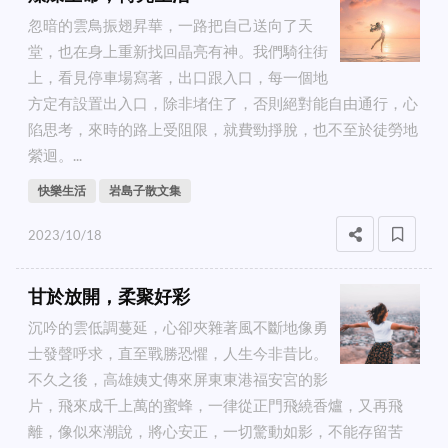
忽暗的雲鳥振翅昇華，一路把自己送向了天
堂，也在身上重新找回晶亮有神。我們騎往街
上，看見停車場寫著，出口跟入口，每一個地
方定有設置出入口，除非堵住了，否則絕對能自由通行，心
陷思考，來時的路上受阻限，就費勁掙脫，也不至於徒勞地
縈迴。...
快樂生活
岩島子散文集
2023/10/18
甘於放開，柔聚好彩
沉吟的雲低調蔓延，心卻夾雜著風不斷地像勇
士發聲呼求，直至戰勝恐懼，人生今非昔比。
不久之後，高雄姨丈傳來屏東東港福安宮的影
片，飛來成千上萬的蜜蜂，一律從正門飛繞香爐，又再飛
離，像似來潮說，將心安正，一切驚動如影，不能存留苦