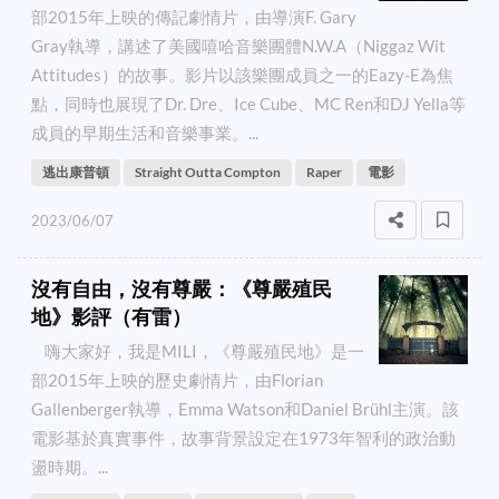
部2015年上映的傳記劇情片，由導演F. Gary
Gray執導，講述了美國嘻哈音樂團體N.W.A（Niggaz Wit
Attitudes）的故事。影片以該樂團成員之一的Eazy-E為焦
點，同時也展現了Dr. Dre、Ice Cube、MC Ren和DJ Yella等
成員的早期生活和音樂事業。...
逃出康普頓
Straight Outta Compton
Raper
電影
2023/06/07
沒有自由，沒有尊嚴：《尊嚴殖民
地》影評（有雷）
嗨大家好，我是MILI，《尊嚴殖民地》是一
部2015年上映的歷史劇情片，由Florian
Gallenberger執導，Emma Watson和Daniel Brühl主演。該
電影基於真實事件，故事背景設定在1973年智利的政治動
盪時期。...