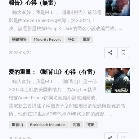
報告》心得（無雷）
嗨大家好，我是MILI，《關鍵報告》這部電
影是由Steven Spielberg執導，於2002年上
映。該電影是根據Philip K. Dick的同名小說改編而成。...
關鍵報告
Minority Report
科幻
電影
2023/06/22
愛的重量：《斷背山》心得（有雷）
嗨大家好，我是MILI，《斷背山》是一部
2005年上映的美國劇情片，由Ang Lee執導，
根據Annie Proulx的同名短篇小說改編而成。
該電影主要講述了兩個男子之間發展出的暗戀與複雜的感
情，他們在20世紀60年代和70年代之間的經歷。...
斷背山
Brokeback Mountain
同志
電影
2023/06/22