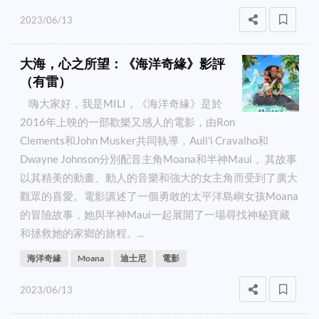
2023/06/13
大海，心之所望：《海洋奇緣》影評
（有雷）
嗨大家好，我是MILI，《海洋奇緣》是於
2016年上映的一部歡樂又感人的電影，由Ron
Clements和John Musker共同執導，Auli'i Cravalho和
Dwayne Johnson分別配音主角Moana和半神Maui， 其故事
以其精美的動畫、動人的音樂和強大的女主角而受到了廣大
觀眾的喜愛。電影講述了一個勇敢的太平洋島嶼女孩Moana
的冒險故事，她與半神Maui一起展開了一場尋找神秘寶藏
和拯救她的家鄉的旅程。...
海洋奇緣
Moana
迪士尼
電影
2023/06/13