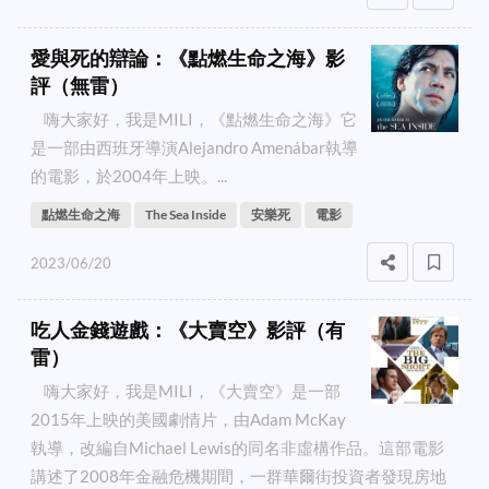
愛與死的辯論：《點燃生命之海》影
評（無雷）
嗨大家好，我是MILI，《點燃生命之海》它
是一部由西班牙導演Alejandro Amenábar執導
的電影，於2004年上映。...
點燃生命之海
The Sea Inside
安樂死
電影
2023/06/20
吃人金錢遊戲：《大賣空》影評（有
雷）
嗨大家好，我是MILI，《大賣空》是一部
2015年上映的美國劇情片，由Adam McKay
執導，改編自Michael Lewis的同名非虛構作品。這部電影
講述了2008年金融危機期間，一群華爾街投資者發現房地