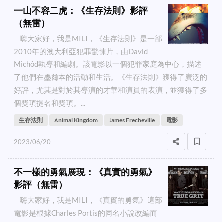
一山不容二虎：《生存法則》影評
（無雷）
嗨大家好，我是MILI，《生存法則》是一部
2010年的澳大利亞犯罪驚悚片，由David
Michôd執導和編劇。該電影以一個犯罪家庭為中心，描述
了他們在墨爾本的活動和生活。《生存法則》獲得了廣泛的
好評，尤其是對於其導演的才華和演員的表演，並獲得了多
個獎項提名和獎項。...
生存法則
Animal Kingdom
James Frecheville
電影
2023/06/20
不一樣的勇氣展現：《真實的勇氣》
影評（無雷）
嗨大家好，我是MILI，《真實的勇氣》這部
電影是根據Charles Portis的同名小說改編而