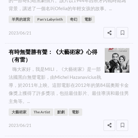
的一部奇幻暗黑劇情片。該片以1944年西班牙內戰時期為
背景，講述了一個名叫Ofelia的年輕女孩的故事。...
羊男的迷宮
Pan's Labyrinth
奇幻
電影
2023/06/21
有時無聲勝有聲：《大藝術家》心得
（有雷）
嗨大家好，我是MILI，《大藝術家》是一部
法國黑白無聲電影，由Michel Hazanavicius執
導，於2011年上映。這部電影在2012年的第84屆奧斯卡金
像獎上獲得了許多獎項，包括最佳影片、最佳導演和最佳男
主角等。...
大藝術家
The Artist
默劇
電影
2023/06/21