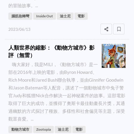
的冒險故事。...
腦筋急轉彎
Inside Out
迪士尼
電影
2023/06/13
人類世界的縮影：《動物方城市》影
評（無雷）
嗨大家好，我是MILI，《動物方城市》是一
部在2016年上映的電影，由Byron Howard、
Rich Moore和Jared Bush聯合執導，並由Ginnifer Goodwin
和Jason Bateman等人配音，講述了一個動物城市中兔子警
官Judy和狐狸Nick合作解決一起神秘案件的故事。這部電影
取得了巨大的成功，並獲得了奧斯卡最佳動畫長片獎，其通
過幽默的方式探討了種族、多樣性和社會偏見等主題，深受
觀眾喜愛。...
動物方城市
Zootopia
迪士尼
電影