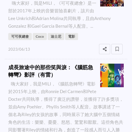
嗨大家好，我是MILI，《可可夜總會》是一
部於2017年上映的音樂冒險喜劇片，該片由
Lee Unkrich和Adrian Molina共同執導，且由Anthony
Gonzalez 和Gael García Bernal等人配音。...
可可夜總會
Coco
迪士尼
電影
2023/06/13
成長旅途中的那些笑與淚：《腦筋急
轉彎》影評（有雷）
嗨大家好，我是MILI，《腦筋急轉彎》電影
於2015年上映，由Ronnie Del Carmen和Pete
Docter共同執導，獲得了廣泛的讚譽，並獲得了許多獎項，
並由Amy Poehler、Phyllis Smith等人配音。故事講述了一
個名為Riley的女孩的故事，同時展示了她大腦中五個情緒
角色的生活：樂樂、憂憂、怒怒、驚驚和厭厭。這些角色共
同影響著Riley的情緒和行為，創造了一段感人而引人入勝