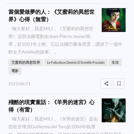
當個愛做夢的人：《艾蜜莉的異想世
界》心得（無雷）
嗨大家好，我是MILI，《艾蜜莉的異想世
界》這部法國電影由Jean-Pierre Jeunet執
導，於2001年上映。它以法國巴黎為背景，講述了一個年
輕女子Amélie的故事。...
艾蜜莉的異想世界
Le Fabuleux Destin D'Amélie Poulain
生活
電影
2023/06/21
殘酷的現實童話：《羊男的迷宮》心
得（有雷）
嗨大家好，我是MILI，《羊男的迷宮》是由
西班牙導演Guillermo del Toro於2006年執導