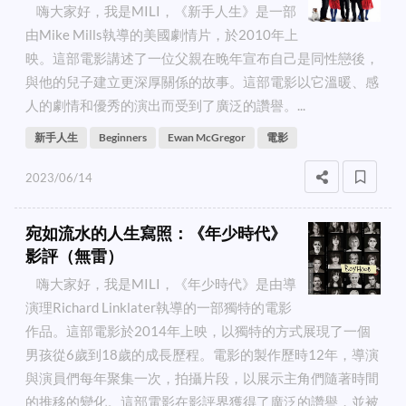
嗨大家好，我是MILI，《新手人生》是一部
由Mike Mills執導的美國劇情片，於2010年上
映。這部電影講述了一位父親在晚年宣布自己是同性戀後，
與他的兒子建立更深厚關係的故事。這部電影以它溫暖、感
人的劇情和優秀的演出而受到了廣泛的讚譽。...
新手人生
Beginners
Ewan McGregor
電影
2023/06/14
宛如流水的人生寫照：《年少時代》
影評（無雷）
嗨大家好，我是MILI，《年少時代》是由導
演理Richard Linklater執導的一部獨特的電影
作品。這部電影於2014年上映，以獨特的方式展現了一個
男孩從6歲到18歲的成長歷程。電影的製作歷時12年，導演
與演員們每年聚集一次，拍攝片段，以展示主角們隨著時間
的推移的變化。這部電影在影評界獲得了廣泛的讚譽，並被