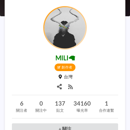
MILI🦙
創作者
台灣
6
0
137
34160
1
關注者
關注中
貼文
曝光率
合作連繫
+ 關注