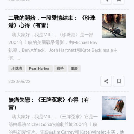
二戰的開始，一段愛情結束： 《珍珠
港》心得（有雷）
嗨大家好，我是MILI，《珍珠港》是一部
2001年上映的美國戰爭電影，由Michael Bay
執導，Ben Affleck、Josh Hartnett和Kate Beckinsale主
演。...
珍珠港
Pearl Harbor
戰爭
電影
2023/06/22
無痛失戀：《王牌冤家》心得（有
雷）
嗨大家好，我是MILI，《王牌冤家》它是一
部由導演Michel Gondry編劇並於2004年上映
的科幻愛情片。電影由Jim Carrey和 Kate Winslet主演，他