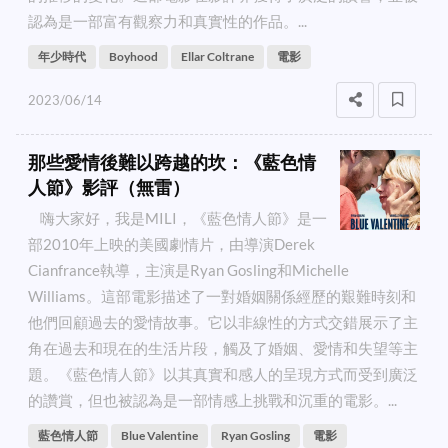
認為是一部富有觀察力和真實性的作品。...
年少時代
Boyhood
Ellar Coltrane
電影
2023/06/14
那些愛情後難以跨越的坎：《藍色情
人節》影評（無雷）
嗨大家好，我是MILI，《藍色情人節》是一
部2010年上映的美國劇情片，由導演Derek
Cianfrance執導，主演是Ryan Gosling和Michelle
Williams。這部電影描述了一對婚姻關係經歷的艱難時刻和
他們回顧過去的愛情故事。它以非線性的方式交錯展示了主
角在過去和現在的生活片段，觸及了婚姻、愛情和失望等主
題。《藍色情人節》以其真實和感人的呈現方式而受到廣泛
的讚賞，但也被認為是一部情感上挑戰和沉重的電影。...
藍色情人節
Blue Valentine
Ryan Gosling
電影