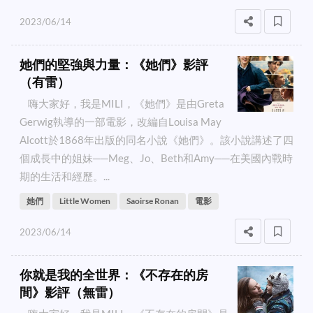
2023/06/14
她們的堅強與力量：《她們》影評
（有雷）
嗨大家好，我是MILI，《她們》是由Greta
Gerwig執導的一部電影，改編自Louisa May
Alcott於1868年出版的同名小說《她們》。該小說講述了四
個成長中的姐妹──Meg、Jo、Beth和Amy──在美國內戰時
期的生活和經歷。...
她們
Little Women
Saoirse Ronan
電影
2023/06/14
你就是我的全世界：《不存在的房
間》影評（無雷）