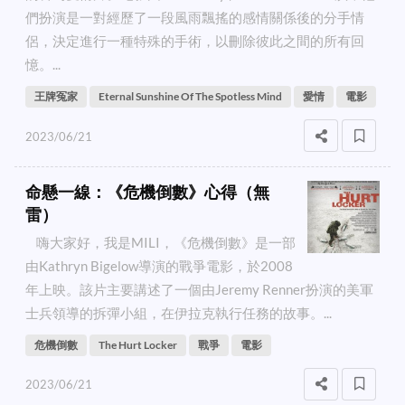
們扮演是一對經歷了一段風雨飄搖的感情關係後的分手情
侶，決定進行一種特殊的手術，以刪除彼此之間的所有回
憶。...
王牌冤家
Eternal Sunshine Of The Spotless Mind
愛情
電影
2023/06/21
命懸一線：《危機倒數》心得（無
雷）
嗨大家好，我是MILI，《危機倒數》是一部
由Kathryn Bigelow導演的戰爭電影，於2008
年上映。該片主要講述了一個由Jeremy Renner扮演的美軍
士兵領導的拆彈小組，在伊拉克執行任務的故事。...
危機倒數
The Hurt Locker
戰爭
電影
2023/06/21