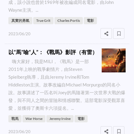
成，該小說也曾於1969年被改編成同名電影，由John
Wayne主演。...
真實的勇氣
True Grit
Charles Portis
電影
2023/06/20
以“馬”喻“人”：《戰馬》影評（有雷）
嗨大家好，我是MILI，《戰馬》是一部
2011年上映的戰爭劇情片，由Steven
Spielberg執導，且由Jeremy Irvine和Tom
Hiddleston主演。故事改編自Michael Morpurgo的同名小
說。故事講述了一匹名叫Joey的馬隨著第一次世界大戰的爆
發，與不同人之間的冒險和情感聯繫。這部電影深受觀眾喜
愛，並獲得了奧斯卡六項提名。...
戰馬
War Horse
Jeremy Irvine
電影
2023/06/20