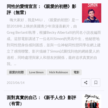
同性的愛情宣言：《親愛的初戀》影
評（無雷）
嗨大家好，我是MILI，《親愛的初戀》是一
部2018年上映的美國青少年浪漫喜劇片，由
Greg Berlanti執導，根據Becky Albertalli的同名小說改編而
成。這部電影講述了一位名叫Simon的男高中生，他秘密地
對同性戀身份感到困惑，並與一位神秘同性戀同學在網上建
立了感情聯繫。影片描繪了Simon試圖找到他的網絡愛人的
過程，同時處理與家人和朋友的關係，最終追求真實的自
我。...
親愛的初戀
Love Simon
Nick Robinson
電影
2023/06/14
面對真實的自己：《新手人生》影評
（有雷）