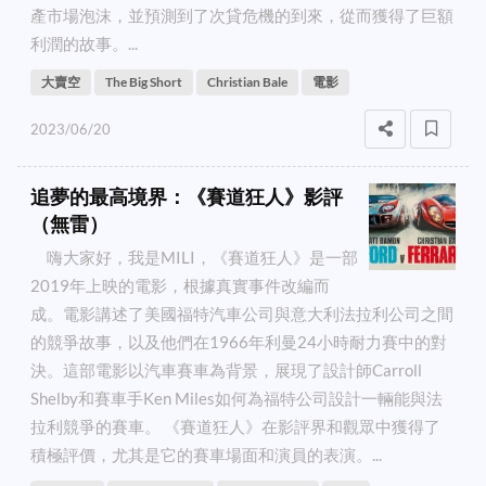
產市場泡沫，並預測到了次貸危機的到來，從而獲得了巨額
利潤的故事。...
大賣空
The Big Short
Christian Bale
電影
2023/06/20
追夢的最高境界：《賽道狂人》影評
（無雷）
嗨大家好，我是MILI，《賽道狂人》是一部
2019年上映的電影，根據真實事件改編而
成。電影講述了美國福特汽車公司與意大利法拉利公司之間
的競爭故事，以及他們在1966年利曼24小時耐力賽中的對
決。這部電影以汽車賽車為背景，展現了設計師Carroll
Shelby和賽車手Ken Miles如何為福特公司設計一輛能與法
拉利競爭的賽車。 《賽道狂人》在影評界和觀眾中獲得了
積極評價，尤其是它的賽車場面和演員的表演。...