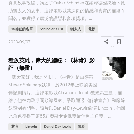
真實故事改編，講述了Oskar Schindler在納粹德國統治下救
助猶太人的故事。這部電影以其深刻的情感和真實的描繪而
聞名，並獲得了廣泛的讚譽和多項獎項。...
辛德勒的名單
Schindler's List
猶太人
電影
2023/06/07
種族英雄，偉大的總統：《林肯》影
評（無雷）
嗨大家好，我是MILI，《林肯》是由導演
Steven Spielberg執導，於2012年上映的美國
傳記劇情片。這部電影以Abraham Lincoln總統為主題，描
繪了他在內戰期間領導國家、爭取通過《解放宣言》和廢除
奴隸制的鬥爭。該片以Daniel Day-Lewis飾演 Lincoln，他因
此角色獲得了第85屆奧斯卡金像獎最佳男主角獎。...
林肯
Lincoln
Daniel Day-Lewis
電影