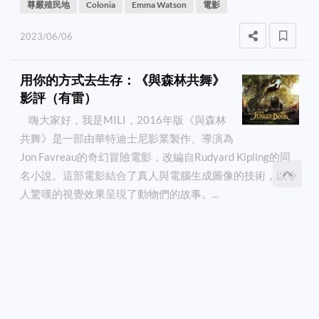
尊嚴殖民地
Colonia
Emma Watson
電影
2023/06/06
用你的方式去生存：《與森林共舞》
影評（有雷）
嗨大家好，我是MILI，2016年版《與森林
共舞》是一部由華特迪士尼影業製作、導演為
Jon Favreau的奇幻冒險電影，改編自Rudyard Kipling的同
名小說。這部電影結合了真人與電腦生成圖像的技術，以令
人驚嘆的視覺效果呈現了動物們的故事。...
發送信息聯繫
MILI🦙
與森林共舞
The Jungle Book
Neel Sethi
電影
2023/06/06
若沒有你，永恆也沒意義：《時空永
恆的愛戀》影評（有雷）