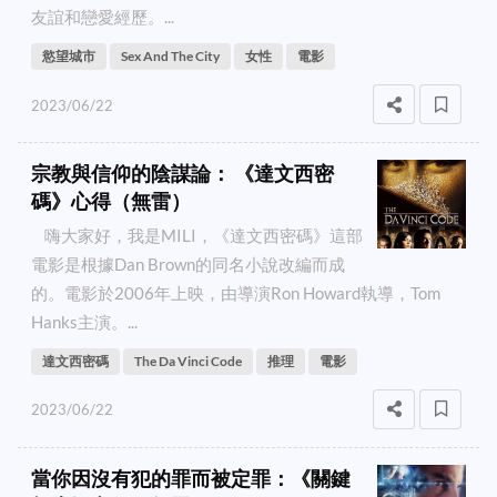
友誼和戀愛經歷。...
慾望城市
Sex And The City
女性
電影
2023/06/22
宗教與信仰的陰謀論： 《達文西密
碼》心得（無雷）
嗨大家好，我是MILI，《達文西密碼》這部
電影是根據Dan Brown的同名小說改編而成
的。電影於2006年上映，由導演Ron Howard執導，Tom
Hanks主演。...
達文西密碼
The Da Vinci Code
推理
電影
2023/06/22
當你因沒有犯的罪而被定罪：《關鍵