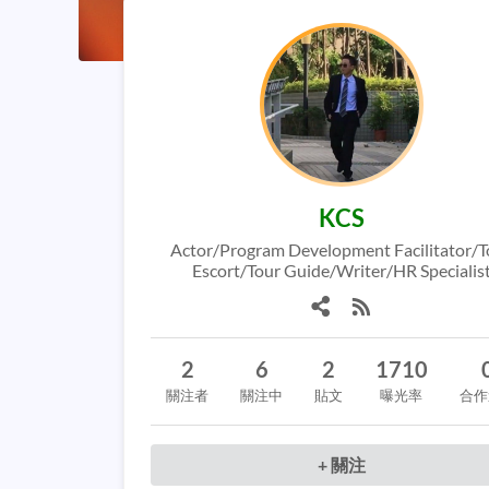
KCS
Actor/Program Development Facilitator/T
Escort/Tour Guide/Writer/HR Specialis
2
6
2
1710
關注者
關注中
貼文
曝光率
合作
+ 關注