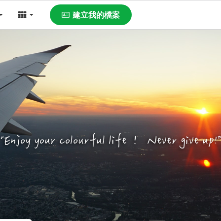
建立我的檔案
“
Enjoy your colourful life！ Never give up!
”