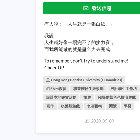
發送信息
有人說：「人生就是一張白紙。」
我說：
人生就好像一場完不了的接力賽，
而我所能做的就是盡全力去完成。
To remember, don't try to understand me!
Cheer UP!
Hong Kong Baptist University (Humanities)
STEAM教育
職業體驗生涯規劃
設計學生工作坊
設計本地導賞活動
旅遊
臨場動態角色扮演遊戲
寫作
棋盤類遊戲
表演藝術
閱讀
學習
2020-05-09