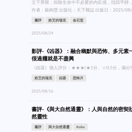
立下界限：卸除生命中不必要的內疚感，找回平靜
作者：蘇絢慧 出版社：天下雜誌 出版日：2025/08/05
書評
姓艾的瑞克
金石堂
2025/08/24
影評-《凶器》：融合幽默與恐怖、多元素
很過癮就是不盡興
《凶器》個人評分：★★★(★1分、☆0.5分，滿分5分) 
姓艾的瑞克
凶器
恐怖片
2025/08/16
書評-《與大自然通靈》：人與自然的密契
然靈性
書評
與大自然通靈
Kobo