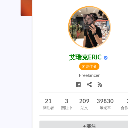
艾瑞克ERiC
創作者
Freelancer
21
3
209
39830
關注者
關注中
貼文
曝光率
合
+ 關注