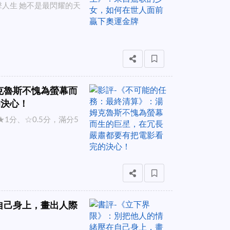
人生 她不是最閃耀的天
克魯斯不愧為螢幕而
的決心！
1分、☆0.5分，滿分5
自己身上，畫出人際