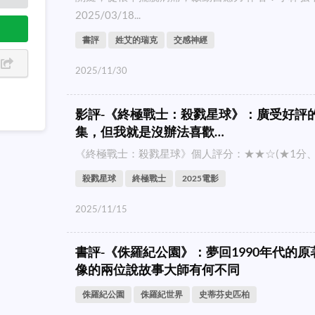
2025/03/18...
書評
姓艾的瑞克
交感神經
2025/11/30
影評-《終極戰士：殺戮星球》：廣受好評
集，但我就是沒辦法喜歡…
《終極戰士：殺戮星球》個人評分：★★☆(★1分、☆0.
殺戮星球
終極戰士
2025電影
2025/11/15
書評-《侏羅紀公園》：夢回1990年代的
像的兩位說故事大師有何不同
侏羅紀公園
侏羅紀世界
史蒂芬史匹柏