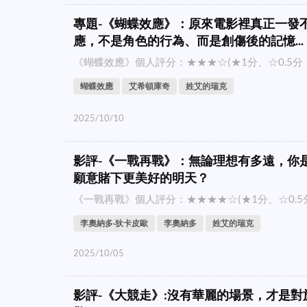
專題-《蝴蝶效應》：原來電影裡真正一發
應，不是角色的行為、而是創傷後的記憶...
《蝴蝶效應》個人評分：★★★☆(★1分、☆0.5分，滿分
蝴蝶效應
艾希頓庫奇
姓艾的瑞克
2025/10/10
影評-《一戰再戰》：無論理想有多遠，你
願意賭下更美好的明天？
《一戰再戰》個人評分：★★★★☆(★1分、☆0.5分，滿
李奧納多·狄卡皮歐
李奧納多
姓艾的瑞克
2025/10/05
影評-《大競走》:沒有華麗的場景，才是