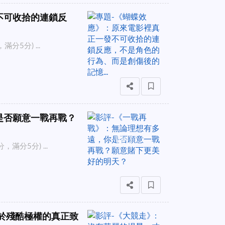
不可收拾的連鎖反
5分) ...
是否願意一戰再戰？
分5分) ...
對於殘酷極權的真正致