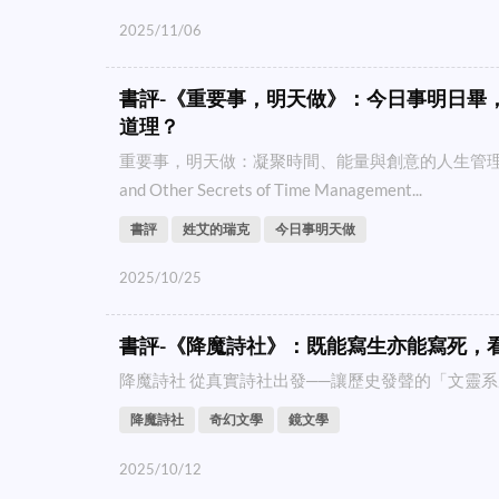
2025/11/06
書評-《重要事，明天做》：今日事明日畢
道理？
重要事，明天做：凝聚時間、能量與創意的人生管理原則 Do
and Other Secrets of Time Management...
書評
姓艾的瑞克
今日事明天做
2025/10/25
書評-《降魔詩社》：既能寫生亦能寫死，
降魔詩社 從真實詩社出發──讓歷史發聲的「文靈系歷
降魔詩社
奇幻文學
鏡文學
2025/10/12