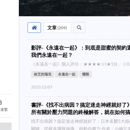
文章
(
209
)
影評-《永遠在一起》：到底是甜蜜的契約
我們永遠在一起？
《永遠在一起》個人評分：★★★★☆(★1分、☆0.5分，
姓艾的瑞克
永遠在一起
懼裂
2025/12/07
3
書評-《找不出病因？搞定迷走神經就好了
作連繫
所有關於壓力問題的終極解答，就在如何
找不出病因？搞定迷走神經就好了：日本名醫5大核
關鍵，從根本擺脫病痛，啟動自癒力 作者：小林弘幸