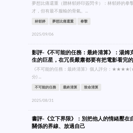
夢想比痛還重（贈林郁婷印簽閃卡）：林郁婷的拳擊
才，但有最不服輸的骨氣。...
林郁婷
夢想比痛還重
拳擊
2025/09/06
影評-《不可能的任務：最終清算》：湯姆
生的巨星，在冗長嚴肅都要有把電影看完
《不可能的任務：最終清算》個人評分：★★★★(★
分) ...
不可能的任務
最終清算
致命清算
2025/08/31
書評-《立下界限》：別把他人的情緒壓在
關係的界線、放過自己