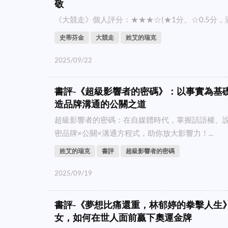
敬
《大競走》個人評分：★★★☆(★1分、☆0.5分，滿分5
史蒂芬金
大競走
姓艾的瑞克
2025/09/22
書評-《超級影響者的密碼》：以事實為基
造品牌溝通的公關之道
超級影響者的密碼：在自媒體時代，掌握話語權、
密品牌×公關×溝通方程式，助你放大影響力！...
姓艾的瑞克
書評
超級影響者的密碼
2025/09/19
書評-《夢想比痛還重，林郁婷的拳擊人生
女，如何在世人面前贏下奧運金牌