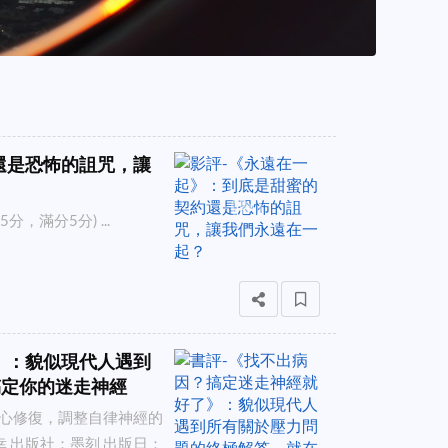
還是恐怖的詛咒，讓
滿分5分) ...
》：貌似現代人遇到
搞定你的迷走神經
心修復，調整自律神經的
 出版社：墨刻 出版日：