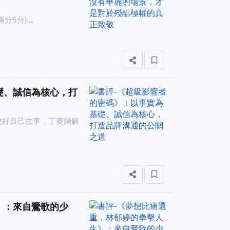
分) ...
礎、誠信為核心，打
說好自己故事，丁菱娟解
》：來自鶯歌的少