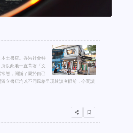
非本土書店。香港社會特
，所以此地一直背著「文
懼常態，開辦了屬於自己
間獨立書店均以不同風格呈現於讀者眼前，令閱讀