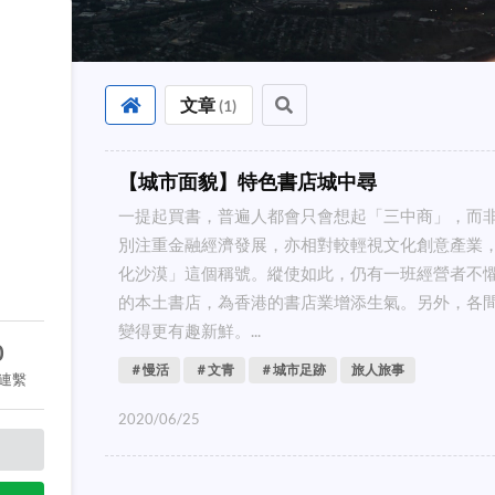
文章
(
1
)
【城市面貌】特色書店城中尋
一提起買書，普遍人都會只會想起「三中商」，而
別注重金融經濟發展，亦相對較輕視文化創意產業
化沙漠」這個稱號。縱使如此，仍有一班經營者不
的本土書店，為香港的書店業增添生氣。另外，各
變得更有趣新鮮。...
0
＃慢活
＃文青
＃城市足跡
旅人旅事
連繫
2020/06/25