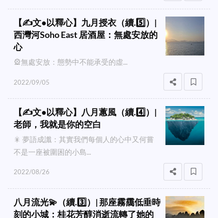
【✍️文•以釋心】九月授衣（續.5️⃣）|
西灣河Soho East 居酒屋：無處安放的
心
🎡無處安放：態勢中不能承受的虛...
2022/09/05
【✍️文•以釋心】八月蕙風（續.4️⃣）|
老師，我就是你的空白
🎇 夢語成讖：其實我們每個人的心中又何嘗
不是一座被圍困的小島...
2022/08/26
八月流光💫（續.3️⃣）| 那座霧靄低垂時
刻的小城：桂花芳醇消逝流轉了她的