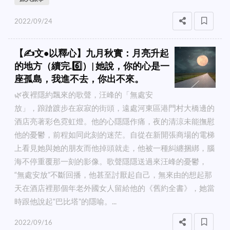
2022/09/24
【✍️文•以釋心】九月秋實：月亮升起
的地方（續完.6️⃣）| 她說，你的心是一
座孤島，我進不去，你出不來。
🌿夜裡隱約飄來的歌聲，汪峰的「無處安
放」，踉蹌踱步在寂寂的街頭，遠處河東區港門村大橋邊的
酒店亮著彩色霓虹燈。他的心隱隱作痛，夜的清涼未能撫慰
他的憂鬱，前程如同此刻的迷茫。自從在新開張商場的電梯
上看見她與她的朋友而他掉頭就走，他被一種糾纏捆綁，腦
海不停重覆那一刻的影像。歌聲隱隱送過來汪峰的憂鬱，
“無處安放”不斷回播，他甚至討厭起自己，無來由的想起那
天在酒店裡那個年老外國女人留給他的《舊約全書》，她當
時跟他說起“巴比塔”的隱喻。...
2022/09/16