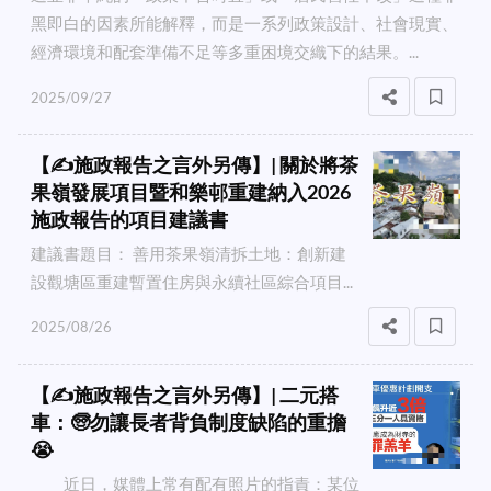
黑即白的因素所能解釋，而是一系列政策設計、社會現實、
經濟環境和配套準備不足等多重困境交織下的結果。...
2025/09/27
【✍️施政報告之言外另傳】| 關於將茶
果嶺發展項目暨和樂邨重建納入2026
施政報告的項目建議書
建議書題目： 善用茶果嶺清拆土地：創新建
設觀塘區重建暫置住房與永續社區綜合項目...
2025/08/26
【✍️施政報告之言外另傳】| 二元搭
車：🧓勿讓長者背負制度缺陷的重擔
😭
近日，媒體上常有配有照片的指責：某位