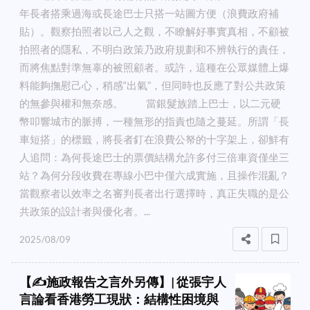
年長者搭乘過海或長途巴士只搭一站圖方便（浪費政府補
貼）。觀察拍照者以己人之觀，不瞭解好事實真相，不顧被
拍照者的隱私，不明白政策乃政府規劃和不辨執行的責任，
而將焦點對準無辜的被照顧者。或許，這種在公眾媒體上爆
料能夠撫慰己心，稍感“出氣”，但同時也反應了對公共政策
的無參與權和無奈感。 當銀髮族踏上巴士，以二元硬
幣叩響城市的脈搏，一種無形的指責也隨之蔓延。所謂「長
車短搭」的標籤，將長者釘在浪費公帑的十字架上，卻鮮有
人追問：為何長途巴士的票價結構允許多付三倍車資僅坐三
站？為何分段收費在專線小巴中僅六成實施，且操作混亂？
當觀察者以效率之名審判長者出行選擇時，真正失職的是公
共政策的設計者與優化者。...
2025/08/09
【✍️施政報告之言外另傳】| 從張宇人
言論看香港勞工現狀：結構性困境與