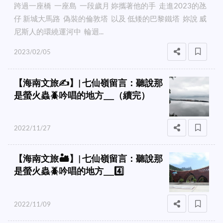
跨過一座橋 一座島 一段歲月 妳攜著他的手 走進2023的氹
仔 新城大馬路 偽裝的倫敦塔 以及 低矮的巴黎鐵塔 妳說 威
尼斯人的環繞運河中 輪迴...
2023/02/05
【海南文旅✍️】| 七仙嶺留言：聽說那
是螢火蟲🪲吟唱的地方___（續完）
2022/11/27
【海南文旅🏜️】| 七仙嶺留言：聽說那
是螢火蟲🪲吟唱的地方___4️⃣
2022/11/09