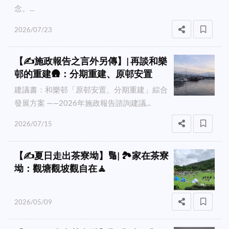
念。...
2026/07/23
【✍️施政報告之言外另傳】| 再談和樂
邨的重建🛖：分期重建、原邨安置
建議書：和樂邨「原邨安置、分期重建」綜合
發展方案 ——2026年施政報告諮詢建議...
2026/07/15
【✍️夏日走出茶寮坳】🔢| 🏞️家在茶寮
坳：觀塘觀坡觀自在🧘
2026/05/09