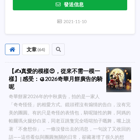
發送信息
2021-11-10
文章
(
64
)
【✍️真愛的模樣😍，從來不需一模一
樣】| 感受：🥮2026奇華月餅廣告的騎
呢
奇華餅家2026年的中秋廣告，拍的是一家人
「奇奇怪怪」的相愛方式。鏡頭裡沒有煽情的告白，沒有完
美的團圓。有的只是奇怪的表情包，騎呢隨性的舞，阿媽的
帕爾瑪火腿炒白菜，同老豆跳隻完全唔啱拍子嘅舞，嘴上說
著「不會想你」，一條沒發出去的消息，一句說了又收回的
話——這些看似與團圓無關的日常，卻藏著埋了很久的想