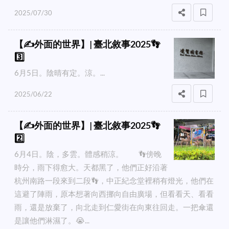
2025/07/30
【✍️外面的世界】| 臺北敘事2025👣
3️⃣
6月5日。陰晴有定。涼。...
2025/06/22
【✍️外面的世界】| 臺北敘事2025👣
2️⃣
6月4日。陰，多雲。體感稍涼。 👣傍晚
時分，雨下得愈大。天都黑了，他們正好沿著
杭州南路一段來到二段👣，中正紀念堂裡稍有燈光，他們在
這避了陣雨，原本想著向西挪向自由廣場，但看看天、看看
雨，還是放棄了，向北走到仁愛街在向東往回走。一把傘還
是讓他們淋濕了。😭...