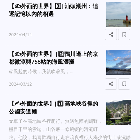
【✍️外面的世界】3️⃣ | 汕頭潮州：追
逐記憶以內的相遇
2024/04/14
【✍️外面的世界】 | 2️⃣鴨川邊上的京
都微涼與758站的海風澀澀
🍃風起的時候，我就吹著風；...
2024/03/12
【✍️外面的世界】| 1️⃣ 高地峽谷裡的
公國安道爾
🍄車子在高地峽谷裡爬行。無邊無際的闊野，
極目千里的雲端，山谷底一條蜿蜒的河流叮
咚。他說，我喜歡獨自行走在暗夜裡行人稀少的街上或沉靜