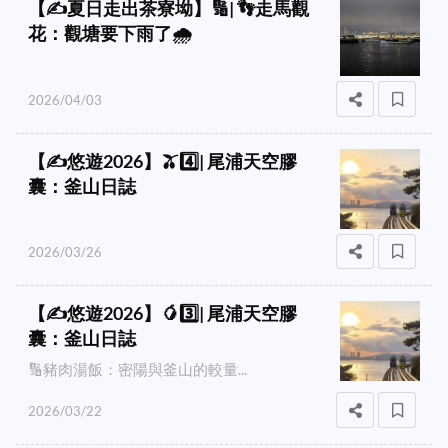
【✍️夏日走出茶寮坳】🔢| 👣走馬觀
花：觀塘要下雨了🌧️
2026/04/03
【✍️悠遊2026】🫒4️⃣| 尾浦天空膠
囊：釜山日誌
2026/03/26
【✍️悠遊2026】🥭3️⃣| 尾浦天空膠
囊：釜山日誌
🔢豬肉湯飯：密陽與釜山的較量...
2026/03/22