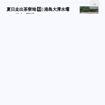
夏日走出茶寮坳 2️⃣ | 港島大潭水壩
🧱：行山•夏韻
發送信息聯繫
岑卉
👣步程： ⤵️出茶寮坳↘️觀塘公眾碼頭⛴️西灣河
➡️14號巴士🚎↗️大潭道：大潭郊野公園。🔁回
茶寮坳 🌀天氣： 多雲。間而晴朗。酷熱。偏南風。 🚞交
通： 步行。渡船_街渡觀塘碼頭-西灣河。巴士_新巴14嘉亨
灣-赤柱。步行。 ______________________________________________
🌿6月下旬的天氣，跟隨時節的徵候，滿街飄揚的彩帶和紅
旗，襯托在深藍碧透的天色裡。天氣晴朗炎熱，卻也高遠澄
碧，白雲朵朵，水洗似的藍晶瑩剔透，有秋後的顏彩。...
本地遊
2022/06/30
6🈷️書函✍️ | 夜雨中的低吟