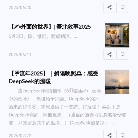
2025/06/20
【✍️外面的世界】| 臺北敘事2025
6月3日。陰。微雨。體感稍涼。...
2025/06/11
【☔流年2025】｜斜陽晚照🌅：感受
DeepSeek的溫暖
讓DeepSeek閱讀拙作《6🈷️書函✍️ | 夜雨
中的低吟》，然後給予評論。DeepSeek的評
論來的好快🥹，末尾還做了一首詩。好溫暖！ 🌅以下是
DeepSeek寫的，照搬過來。（通篇的過譽可以忽略哈🥹😰
😓，只需留意其中的點滴。） DeepSeek如是說： ...
2025/02/22