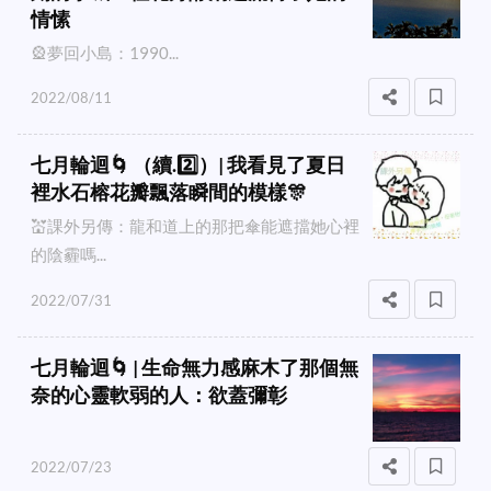
情愫
🎡夢回小島：1990...
2022/08/11
七月輪迴🌀 （續.2️⃣）| 我看見了夏日
裡水石榕花瓣飄落瞬間的模樣🎊
💒課外另傳：龍和道上的那把傘能遮擋她心裡
的陰霾嗎...
2022/07/31
七月輪迴🌀 | 生命無力感麻木了那個無
奈的心靈軟弱的人：欲蓋彌彰
2022/07/23