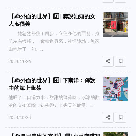
【✍️外面的世界】3️⃣ | 聽說汕頭的女
人🧜很美
她忽然停住了腳步，立住在他的面前，身
子左右輕搖，一會轉過身來，神情詭譎，無來
由地說了一句。...
2024/11/26
【✍️外面的世界】4️⃣ | 下南洋：傳說
中的海上蓬萊
他呷了一口湯力水，甜甜的薄荷味，冰冰的翻
滾的直衝喉嚨，彷彿帶走了幾天的疲憊。...
2024/10/28