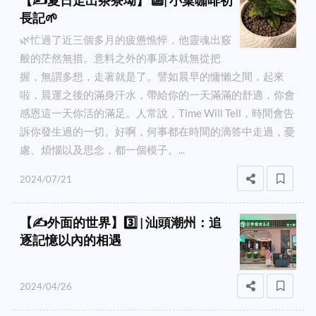
【✍️夏日走出茶寮坳】 🔟| 小菓咖啡初
長記🌱
🌿忙過了近三個多月的疲憊憔悴，他靈魂出竅
般的茫然無措。意料之外的事原本就無從把
握，無謂多想，走著就是了。譬如晨早的慵懶之間，起來
啦，晨運之後的滿身汗水，帶給你的一天滿滿的舒適，你會
感恩這一天你活的滿足。人常說，Time Will Tell，時間會告
訴你發生過的一切。好啊，何事都在時間的滴答中走過，憂
慮、煩惱以及思念，都一個模子。...
2024/07/21
【✍️外面的世界】3️⃣ | 汕頭潮州：追
逐記憶以內的相遇
2024/04/26