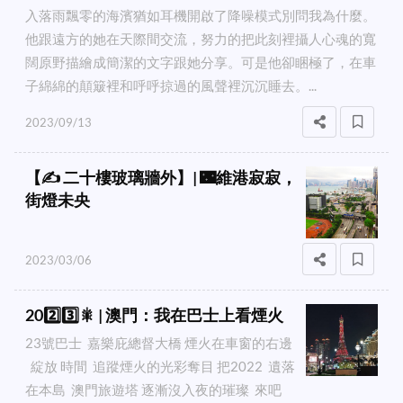
入落雨飄零的海濱猶如耳機開啟了降噪模式別問我為什麼。
他跟遠方的她在天際間交流，努力的把此刻裡攝人心魂的寬
闊原野描繪成簡潔的文字跟她分享。可是他卻睏極了，在車
子綿綿的顛簸裡和呼呼掠過的風聲裡沉沉睡去。...
2023/09/13
【✍️ 二十樓玻璃牆外】| 🌃維港寂寂，
街燈未央
2023/03/06
202️⃣3️⃣🎇 | 澳門：我在巴士上看煙火
23號巴士 嘉樂庇總督大橋 煙火在車窗的右邊
綻放 時間 追蹤煙火的光彩奪目 把2022 遺落
在本島 澳門旅遊塔 逐漸沒入夜的璀璨 來吧