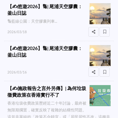
【✍️悠遊2026】🔢| 尾浦天空膠囊：
釜山日誌
🔢藍線公園：天空膠囊列車...
2026/03/18
【✍️悠遊2026】🔢| 尾浦天空膠囊：
釜山日誌
2026/03/16
【✍️施政報告之言外另傳】| 為何垃圾
徵費政策在香港實行不了
香港垃圾收費政策歷經近二十年討論，最終被
無限期擱置，確實反映了複雜的結構性問題。
這並非單純的「政策不合時宜」或「居民習性不改」這種非