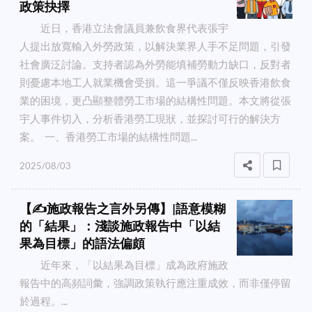
政策抉擇
近日，香港立法會議員兼飲食界代表張宇
人提出放寬輸入外勞政策，以解決業界人手不足問題，引發
社會廣泛討論。支持者認為外勞能填補勞動力缺口，反對者
則憂慮本地工人就業機會受損。這一爭議不僅反映香港飲食
業的困境，更凸顯整體勞工市場的結構性問題。本文將從張
宇人事件切入，分析香港勞工現狀，並探討可行的解決方
案。 一、香港勞工市場的結構性問題...
2025/08/03
【✍️施政報告之言外另傳】|語意模糊
的「結果」：淺談施政報告中「以結
果為目標」的語法偏頗
近年來，「以結果為目標」成為政府施政
報告中的高頻詞彙，強調政策執行應注重成效，而非僅停留
於過程。...