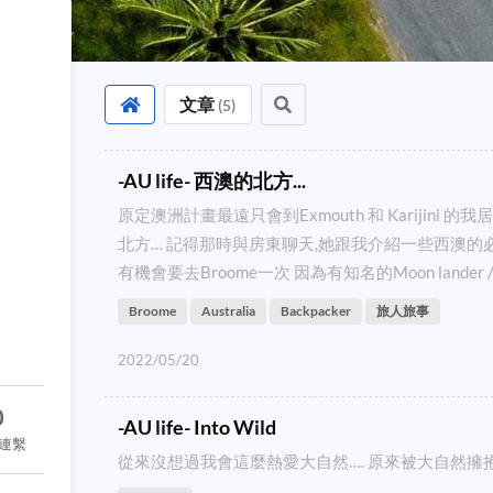
文章
(
5
)
-AU life- 西澳的北方...
原定澳洲計畫最遠只會到Exmouth 和 Karijini
北方… 記得那時與房東聊天,她跟我介紹一些西澳的
有機會要去Broome一次 因為有知名的Moon lander / Cam
Broome
Australia
Backpacker
旅人旅事
2022/05/20
0
-AU life- Into Wild
連繫
從來沒想過我會這麼熱愛大自然…. 原來被大自然擁抱是