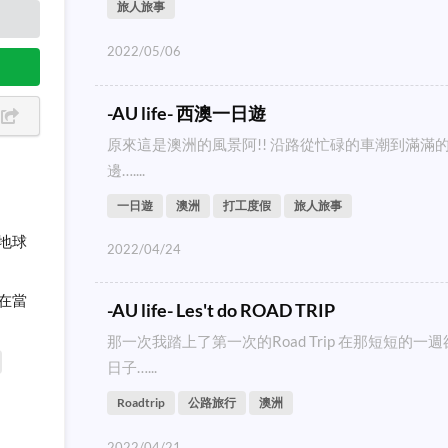
旅人旅事
2022/05/06
-AU life- 西澳一日遊
原來這是澳洲的風景阿!! 沿路從忙碌的車潮到滿滿
邊…....
一日遊
澳洲
打工度假
旅人旅事
地球
2022/04/24
在當
-AU life- Les't do ROAD TRIP
那一次我踏上了第一次的Road Trip 在那短短的
日子…...
Roadtrip
公路旅行
澳洲
2022/04/21