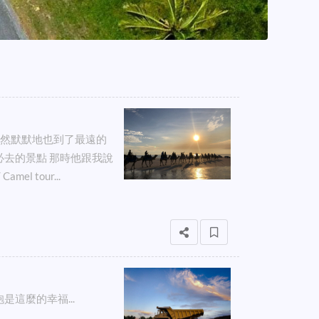
 的我居然默默地也到了最遠的
必去的景點 那時他跟我說
el tour...
這麼的幸福...