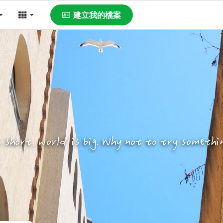
建立我的檔案
s short, world is big. Why not to try somethi