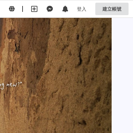
登入
建立帳號
ng new?
”