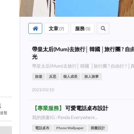
文章
服務
(
7
)
(
1
)
帶皇太后(Mum)去旅行│ 韓國 │旅行團 ? 自
光
帶皇太后(Mum)去旅行│ 韓國 │旅行團 ? 自由行 ? │
旅遊
反思
個人成長
旅人旅事
2023/03/10
1
【
專業服務
】
可愛電話桌布設計
連繫
我的插畫IG : Panda Everywhere...
電話桌布
Phone Wallpaper
插畫設計